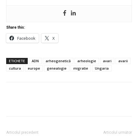
Share this:
Facebook
X
ETICHETE
ADN
arheogenetică
arheologie
avari
avarii
cultura
europe
genealogie
migratie
Ungaria
Articolul precedent
Articolul următor