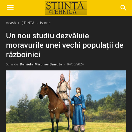
Acasă
ȘTIINȚĂ
istorie
Un nou studiu dezvăluie
moravurile unei vechi populații de
războinici
Scris de
Daniela Mironov Banuta
-
04/05/2024