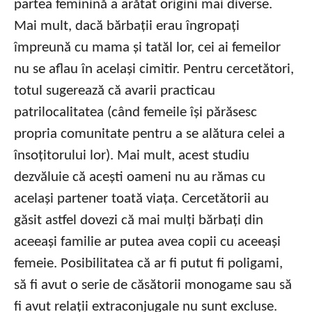
partea feminină a arătat origini mai diverse.
Mai mult, dacă bărbații erau îngropați
împreună cu mama și tatăl lor, cei ai femeilor
nu se aflau în același cimitir. Pentru cercetători,
totul sugerează că avarii practicau
patrilocalitatea (când femeile își părăsesc
propria comunitate pentru a se alătura celei a
însoțitorului lor). Mai mult, acest studiu
dezvăluie că acești oameni nu au rămas cu
același partener toată viața. Cercetătorii au
găsit astfel dovezi că mai mulți bărbați din
aceeași familie ar putea avea copii cu aceeași
femeie. Posibilitatea că ar fi putut fi poligami,
să fi avut o serie de căsătorii monogame sau să
fi avut relații extraconjugale nu sunt excluse.