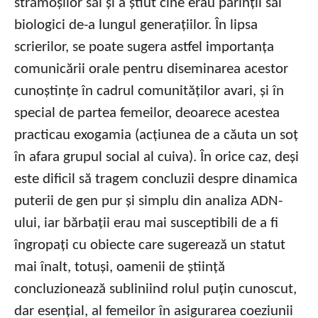
strămoșilor săi și a știut cine erau părinții săi
biologici de-a lungul generațiilor. În lipsa
scrierilor, se poate sugera astfel importanța
comunicării orale pentru diseminarea acestor
cunoștințe în cadrul comunităților avari, și în
special de partea femeilor, deoarece acestea
practicau exogamia (acțiunea de a căuta un soț
în afara grupul social al cuiva). În orice caz, deși
este dificil să tragem concluzii despre dinamica
puterii de gen pur și simplu din analiza ADN-
ului, iar bărbații erau mai susceptibili de a fi
îngropați cu obiecte care sugerează un statut
mai înalt, totuși, oamenii de știință
concluzionează subliniind rolul puțin cunoscut,
dar esențial, al femeilor în asigurarea coeziunii