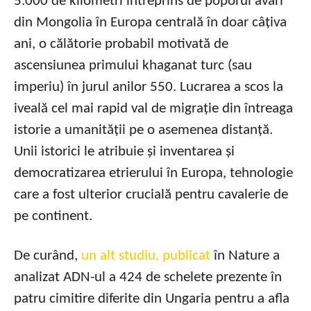
5.000 de kilometri întreprins de poporul avari
din Mongolia în Europa centrală în doar câțiva
ani, o călătorie probabil motivată de
ascensiunea primului khaganat turc (sau
imperiu) în jurul anilor 550. Lucrarea a scos la
iveală cel mai rapid val de migrație din întreaga
istorie a umanității pe o asemenea distanță.
Unii istorici le atribuie și inventarea și
democratizarea etrierului în Europa, tehnologie
care a fost ulterior crucială pentru cavalerie de
pe continent.
De curând,
un alt studiu, publicat
în Nature a
analizat ADN-ul a 424 de schelete prezente în
patru cimitire diferite din Ungaria pentru a afla