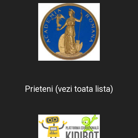
Prieteni (vezi toata lista)