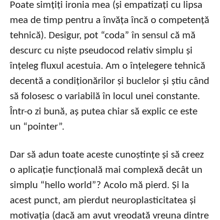
Poate simțiți ironia mea (și empatizați cu lipsa
mea de timp pentru a învăța încă o competență
tehnică). Desigur, pot “coda” în sensul că mă
descurc cu niște pseudocod relativ simplu și
înțeleg fluxul acestuia. Am o înțelegere tehnică
decentă a condiționărilor și buclelor și știu când
să folosesc o variabilă în locul unei constante.
Într-o zi bună, aș putea chiar să explic ce este
un “pointer”.
Dar să adun toate aceste cunoștințe și să creez
o aplicație funcțională mai complexă decât un
simplu “hello world”? Acolo mă pierd. Și la
acest punct, am pierdut neuroplasticitatea și
motivația (dacă am avut vreodată vreuna dintre