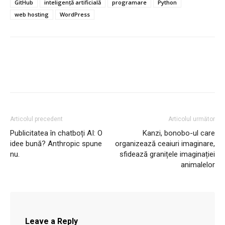
GitHub
inteligență artificială
programare
Python
web hosting
WordPress
Articolul precedent
Articolul următor
Publicitatea în chatboți AI: O
Kanzi, bonobo-ul care
idee bună? Anthropic spune
organizează ceaiuri imaginare,
nu.
sfidează granițele imaginației
animalelor
Leave a Reply