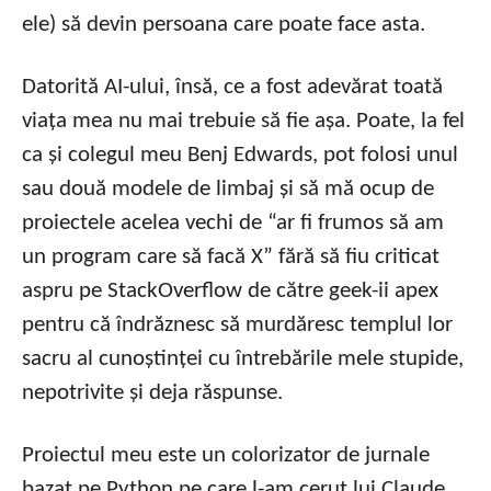
ele) să devin persoana care poate face asta.
Datorită AI-ului, însă, ce a fost adevărat toată
viața mea nu mai trebuie să fie așa. Poate, la fel
ca și colegul meu Benj Edwards, pot folosi unul
sau două modele de limbaj și să mă ocup de
proiectele acelea vechi de “ar fi frumos să am
un program care să facă X” fără să fiu criticat
aspru pe StackOverflow de către geek-ii apex
pentru că îndrăznesc să murdăresc templul lor
sacru al cunoștinței cu întrebările mele stupide,
nepotrivite și deja răspunse.
Proiectul meu este un colorizator de jurnale
bazat pe Python pe care l-am cerut lui Claude