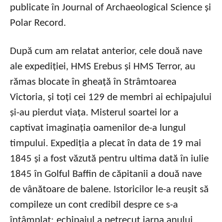
publicate în Journal of Archaeological Science și
Polar Record.
După cum am relatat anterior, cele două nave
ale expediției, HMS Erebus și HMS Terror, au
rămas blocate în gheață în Strâmtoarea
Victoria, și toți cei 129 de membri ai echipajului
și-au pierdut viața. Misterul soartei lor a
captivat imaginația oamenilor de-a lungul
timpului. Expediția a plecat în data de 19 mai
1845 și a fost văzută pentru ultima dată în iulie
1845 în Golful Baffin de căpitanii a două nave
de vânătoare de balene. Istoricilor le-a reușit să
compileze un cont credibil despre ce s-a
întâmplat: echipajul a petrecut iarna anului