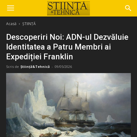
Acasă
ȘTIINȚĂ
Descoperiri Noi: ADN-ul Dezvăluie
Identitatea a Patru Membri ai
Expediției Franklin
Scris de
Știință&Tehnică
-
09/05/2026