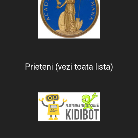
Prieteni (vezi toata lista)