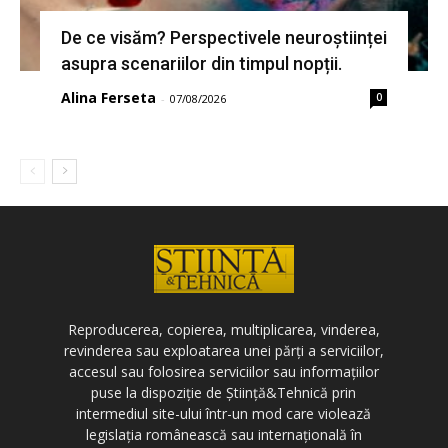
De ce visăm? Perspectivele neuroștiinței
asupra scenariilor din timpul nopții.
Alina Ferseta
0
-
07/08/2026
Reproducerea, copierea, multiplicarea, vinderea,
revinderea sau exploatarea unei părți a serviciilor,
accesul sau folosirea serviciilor sau informațiilor
puse la dispoziție de Știință&Tehnică prin
intermediul site-ului într-un mod care violează
legislația românească sau internațională în