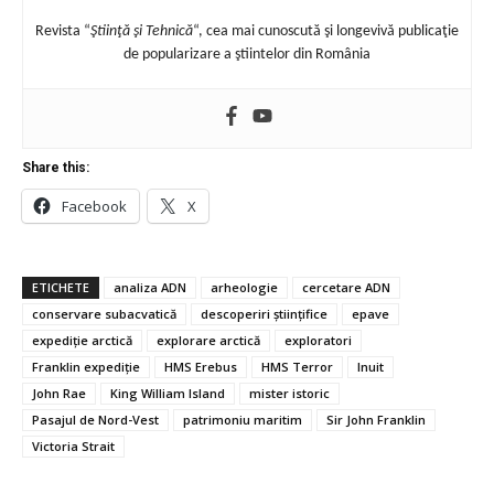
Revista “
Ştiinţă şi Tehnică
“, cea mai cunoscută şi longevivă publicaţie
de popularizare a ştiintelor din România
Share this:
Facebook
X
ETICHETE
analiza ADN
arheologie
cercetare ADN
conservare subacvatică
descoperiri științifice
epave
expediție arctică
explorare arctică
exploratori
Franklin expediție
HMS Erebus
HMS Terror
Inuit
John Rae
King William Island
mister istoric
Pasajul de Nord-Vest
patrimoniu maritim
Sir John Franklin
Victoria Strait