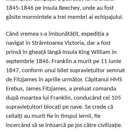
1845-1846 pe Insula Beechey, unde au fost
găsite mormintele a trei membri ai echipajului.
Când vremea s-a îmbunătățit, expediția a
navigat în Strâmtoarea Victoria, dar a fost
prinsă în gheață lângă Insula King William în
septembrie 1846. Franklin a murit pe 11 iunie
1847, conform unui bilet supraviețuitor semnat
de Fitzjames în aprilie următor. Căpitanul HMS
Erebus, James Fitzjames, a preluat comanda
după moartea lui Franklin, conducând cei 105
supraviețuitori blocați pe nave. Se crede că
ceilalți au murit fie în timpul iernii, fie
încercând să se întoarcă pe jos către civilizație.