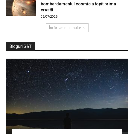
bombardamentul cosmic a topit prima
crustă...
05/07/2026
Încărcați mai multe
Bloguri S&T