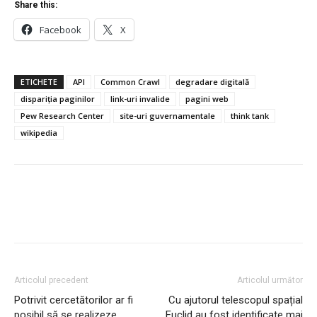
Share this:
Facebook
X
ETICHETE
API
Common Crawl
degradare digitală
dispariția paginilor
link-uri invalide
pagini web
Pew Research Center
site-uri guvernamentale
think tank
wikipedia
Articolul precedent
Articolul următor
Potrivit cercetătorilor ar fi
Cu ajutorul telescopul spațial
posibil să se realizeze
Euclid au fost identificate mai