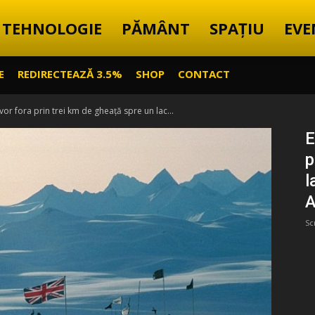
TEHNOLOGIE
PĂMÂNT
SPAȚIU
EVE
E
REDIRECTEAZĂ 3.5%
SHOP
CONTACT
 vor fora prin trei km de gheață spre un lac...
E
p
l
A
Sc