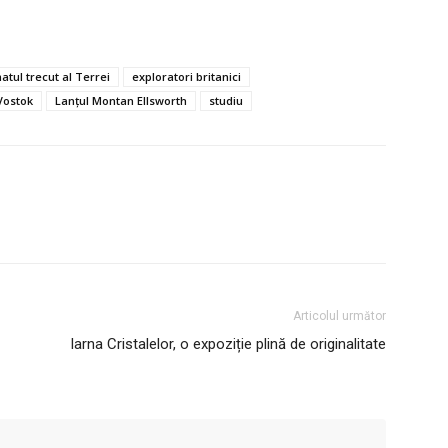
atul trecut al Terrei
exploratori britanici
Vostok
Lanțul Montan Ellsworth
studiu
Articolul următor
Iarna Cristalelor, o expoziție plină de originalitate