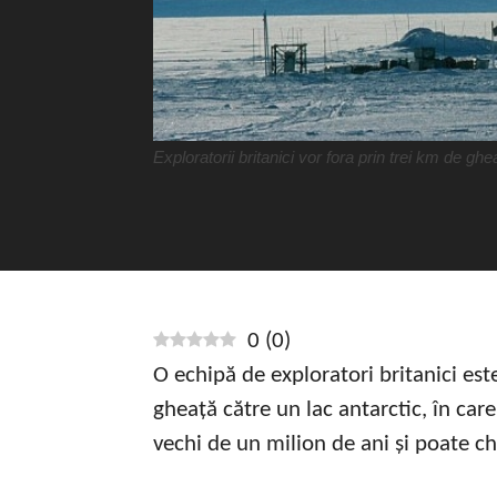
Exploratorii britanici vor fora prin trei km de gh
0
(
0
)
O echipă de exploratori britanici este
gheață către un lac antarctic, în car
vechi de un milion de ani și poate c