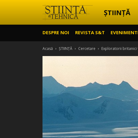
ȘTIINȚĂ
Știință
DESPRE NOI
REVISTA S&T
EVENIMENT
&
Acasă
ȘTIINȚĂ
Cercetare
Exploratorii britanici
Tehnică