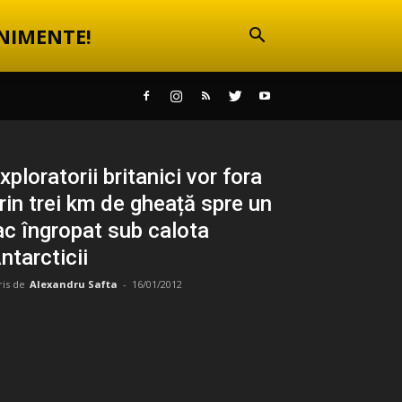
NIMENTE!
xploratorii britanici vor fora
rin trei km de gheață spre un
ac îngropat sub calota
ntarcticii
ris de
Alexandru Safta
-
16/01/2012