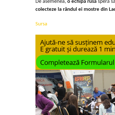
De asemenea,
o echipă rusă
speră să
colecteze la rândul ei mostre din La
Sursa