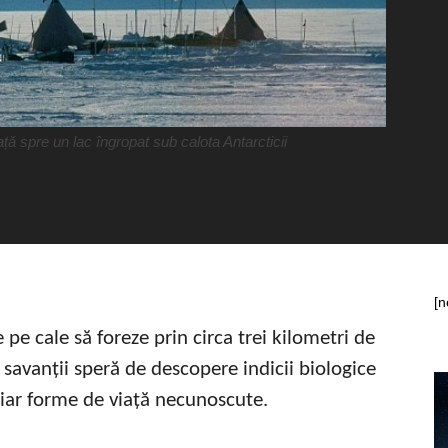
eață spre un lac îngropat sub calota Antarcticii
[n
 pe cale să foreze prin circa trei kilometri de
e savanții speră de descopere indicii biologice
hiar forme de viață necunoscute.