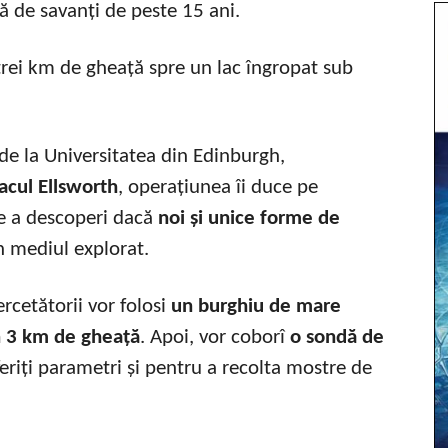
tă de savanți de peste 15 ani.
 de la Universitatea din Edinburgh,
acul Ellsworth
, operațiunea îi duce pe
e a descoperi dacă
noi și unice forme de
n mediul explorat.
rcetătorii vor folosi
un burghiu de mare
n 3 km de gheață
. Apoi, vor coborî
o sondă de
eriți parametri și pentru a recolta mostre de