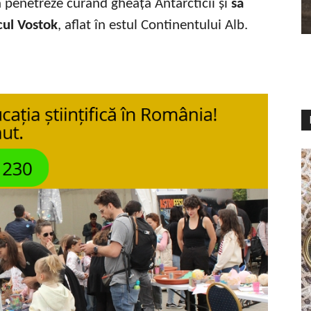
 penetreze curând gheața Antarcticii și
să
cul Vostok
, aflat în estul Continentului Alb.