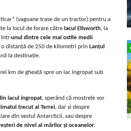
titicar” (vagoane trase de un tractor) pentru a
e la locul de forare către
lacul Ellsworth
, la
într-
unul dintre cele mai ostile medii
e o distanță de 250 de kilometri prin
Lanțul
ână la destinație.
in lacul îngropat
, sperând că mostrele vor
imatul trecut al Terrei
, dar și despre
ciare din vestul Antarcticii, sau despre
creșteri de nivel al mărilor și oceanelor
.