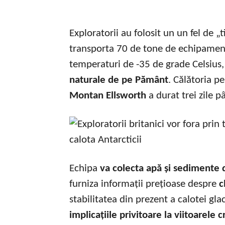
Exploratorii au folosit un un fel de „
transporta 70 de tone de echipament
temperaturi de -35 de grade Celsius, 
naturale de pe Pământ
. Călătoria p
Montan Ellsworth
a durat trei zile p
Echipa
va colecta apă și sedimente d
furniza informații prețioase despre
cl
stabilitatea din prezent a calotei gla
implicațiile privitoare la viitoarele 