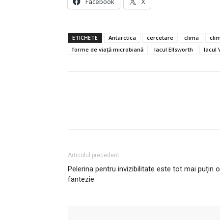
Facebook
X
ETICHETE
Antarctica
cercetare
clima
clim
forme de viață microbiană
lacul Ellsworth
lacul 
Articolul precedent
Pelerina pentru invizibilitate este tot mai puțin o
fantezie