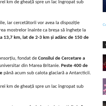
le, iar cercetătorii vor avea la dispoziție
Cu
ea mostrelor înainte ca breșa să înghețe la
ca 13,7 km, lat de 2-3 km și adânc de 150 de
onsorțiu, fondat de
Consilui de Cercetare a
universitar din Marea Britanie.
Peste 400 de
te
până acum sub calota glaciară a Antarcticii.