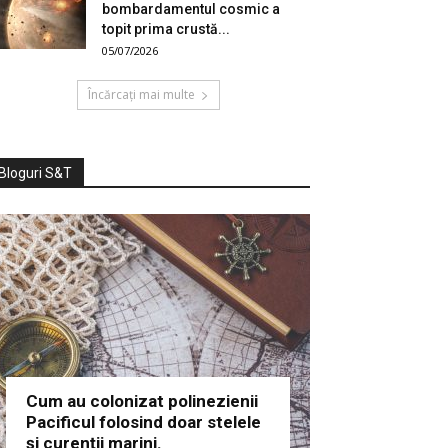
bombardamentul cosmic a
topit prima crustă...
05/07/2026
Încărcați mai multe
Bloguri S&T
Cum au colonizat polinezienii
Pacificul folosind doar stelele
și curenții marini.