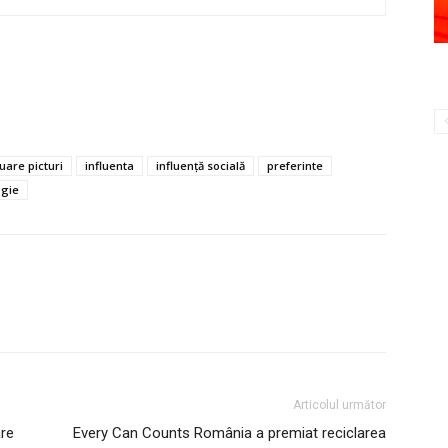
uare picturi
influenta
influență socială
preferinte
ogie
Articolul următor
are
Every Can Counts România a premiat reciclarea