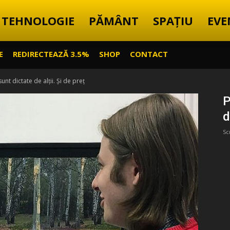
TEHNOLOGIE
PĂMÂNT
SPAȚIU
EVE
E
REDIRECTEAZĂ 3.5%
SHOP
CONTACT
unt dictate de alții. Și de preț
P
d
Sc