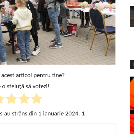
t acest articol pentru tine?
 o steluță să votezi!
 s-au strâns din 1 ianuarie 2024:
1