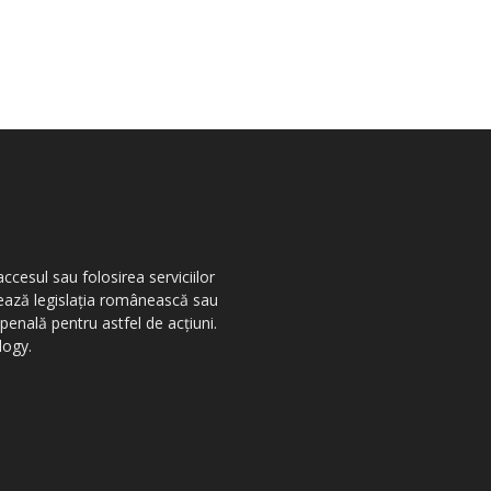
ccesul sau folosirea serviciilor
olează legislația românească sau
penală pentru astfel de acțiuni.
logy.