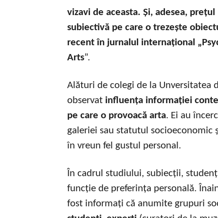
vizavi de aceasta. Și, adesea, prețul
subiectivă pe care o trezește obiectu
recent în jurnalul internațional „Ps
Arts
”.
Alături de colegi de la Unversitatea 
observat
influența informației cont
pe care o provoacă arta
. Ei au încer
galeriei sau statutul socioeconomic 
în vreun fel gustul personal.
În cadrul studiului, subiecții, studenț
funcție de preferința personală. Înain
fost informați că anumite grupuri soci