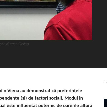
ht: Kürgen Goller)
[n
e din Viena au demonstrat că preferințele
endente (și) de factori sociali. Modul în
dual este influențat puternic de părerile altora