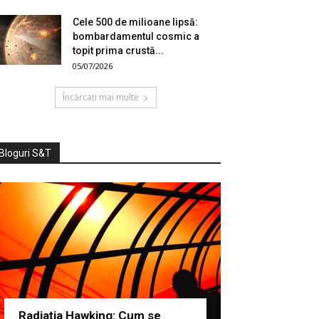
Cele 500 de milioane lipsă:
bombardamentul cosmic a
topit prima crustă...
05/07/2026
Încărcați mai multe
Bloguri S&T
Radiația Hawking: Cum se