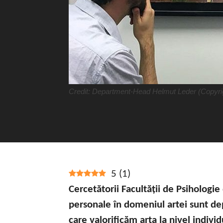
Credit: Department-Head Helmut Leder (Copyrig
5
(
1
)
Cercetătorii Facultății de Psihologi
personale în domeniul artei sunt dep
care valorificăm arta la nivel indivi