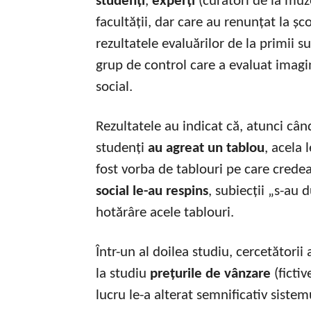
studenți
,
experți
(curatori de la muz
facultății, dar care au renunțat la șc
rezultatele evaluărilor de la primii 
grup de control care a evaluat imagin
social.
Rezultatele au indicat că, atunci când
studenți
au agreat un tablou
, acela 
fost vorba de tablouri pe care crede
social le-au respins
, subiecții „s-au 
hotărâre acele tablouri.
Într-un al doilea studiu, cercetători
la studiu
prețurile de vânzare
(fictiv
lucru le-a alterat semnificativ sistem