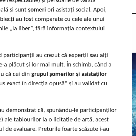
ee respectabile) și persoane de vârsta
oală și sunt
șomeri
ori asistați social. Apoi,
subiecți au fost comparate cu cele ale unui
ile „la liber”, fără informația contextului
 participanții au crezut că experții sau alți
le-a plăcut și lor mai mult. În schimb, când a
au că cei din
grupul șomerilor și asistaților
dus exact în direcția opusă” și au validat cu
i au demonstrat că, spunându-le participanților
e) ale tablourilor la o licitație de artă, acest
ul de evaluare. Prețurile foarte scăzute i-au