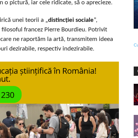
 o pictură, iar cele ridicate, să o aprecieze.
rică unei teorii a „
distincției sociale
”,
filosoful francez Pierre Bourdieu. Potrivit
n care ne raportăm la artă, transmitem ideea
Cu
ri dezirabile, respectiv indezirabile.