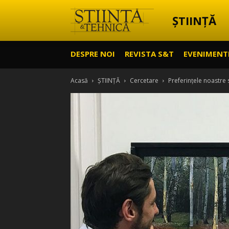
ȘTIINȚĂ
Știință
DESPRE NOI
REVISTA S&T
EVENIMENT
&
Acasă
ȘTIINȚĂ
Cercetare
Preferințele noastre s
Tehnică