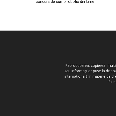
concurs de sumo robotic din lume
Reproducerea, copierea, multipl
sau informațiilor puse la dispo
internațională în materie de dr
Site