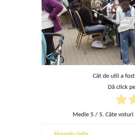
Cât de util a fos
Dă click pe
Medie
5
/ 5. Câte voturi
Alexandru Safta