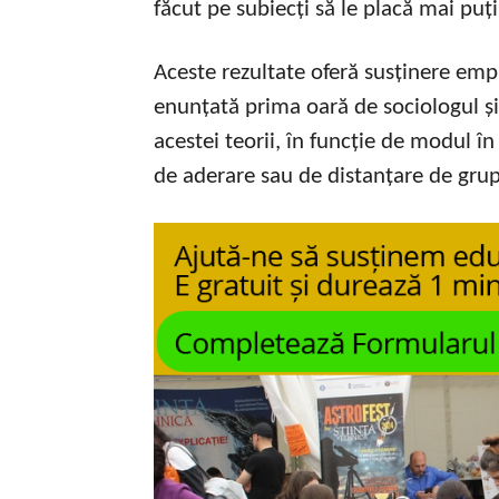
făcut pe subiecți să le placă mai puțin
Aceste rezultate oferă susținere empi
enunțată prima oară de sociologul și 
acestei teorii, în funcție de modul î
de aderare sau de distanțare de grupu