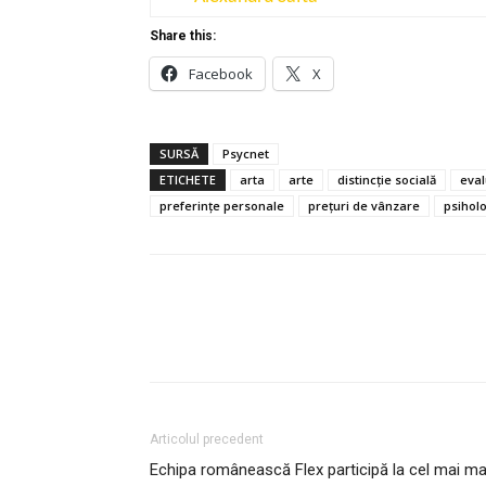
Share this:
Facebook
X
SURSĂ
Psycnet
ETICHETE
arta
arte
distincție socială
eval
preferințe personale
prețuri de vânzare
psihol
Articolul precedent
Echipa românească Flex participă la cel mai m