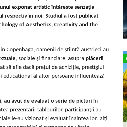
 unui exponat artistic întărește senzația
l respectiv în noi. Studiul a fost publicat
ychology of Aesthetics, Creativity and
the
din Copenhaga, oamenii de știință austrieci au
extuale
, sociale și financiare, asupra
plăcerii
cat să afle dacă prețul de achiziție, prestigiul
și educațional al altor persoane influențează
i,
au avut de evaluat o serie de picturi
în
tea prezentării tablourilor, participanții au
ale le-au vizionat și evaluat înaintea lor: alți