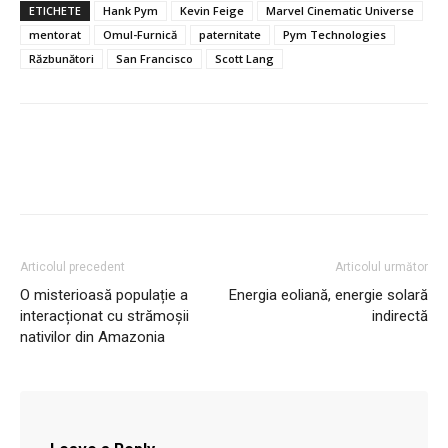
ETICHETE
Hank Pym
Kevin Feige
Marvel Cinematic Universe
mentorat
Omul-Furnică
paternitate
Pym Technologies
Răzbunători
San Francisco
Scott Lang
Articolul precedent
Articolul următor
O misterioasă populație a
Energia eoliană, energie solară
interacționat cu strămoșii
indirectă
nativilor din Amazonia