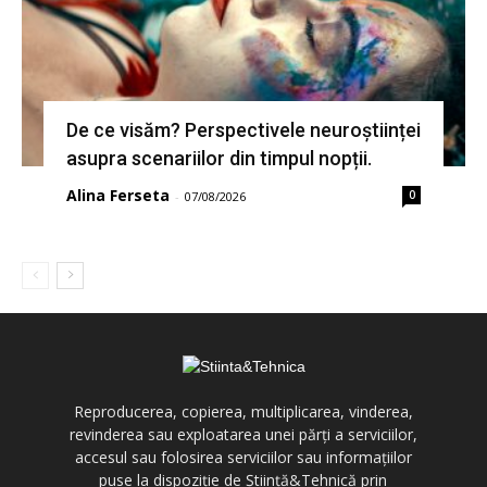
De ce visăm? Perspectivele neuroștiinței
asupra scenariilor din timpul nopții.
Alina Ferseta
0
-
07/08/2026
Reproducerea, copierea, multiplicarea, vinderea,
revinderea sau exploatarea unei părți a serviciilor,
accesul sau folosirea serviciilor sau informațiilor
puse la dispoziție de Știință&Tehnică prin