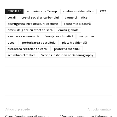
ETICHETE
administrația Trump
analize cost-beneficiu
CO2
corali
costul social al carbonului
daune climatice
distrugerea infrastructurii costiere
economie albastră
emisii de gaze cu efect de seră
emisii globale
evaluarea economică
finanțarea climatică
mangrove
ocean
perturbarea pescuitului
piața tradițională
pierderea recifelor de corali
protecția mediului
schimbări climatice
Scripps Institution of Oceanography
Articolul precedent
Articolul următor
Cum funcţionează agenţii de
Veronika, vaca care folosește