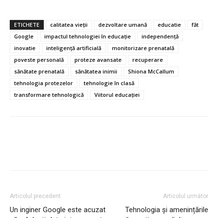
ETICHETE
calitatea vieții
dezvoltare umană
educatie
făt
Google
impactul tehnologiei în educație
independență
inovatie
inteligență artificială
monitorizare prenatală
poveste personală
proteze avansate
recuperare
sănătate prenatală
sănătatea inimii
Shiona McCallum
tehnologia protezelor
tehnologie în clasă
transformare tehnologică
Viitorul educației
Articolul precedent
Articolul următor
Un inginer Google este acuzat
Tehnologia și amenințările