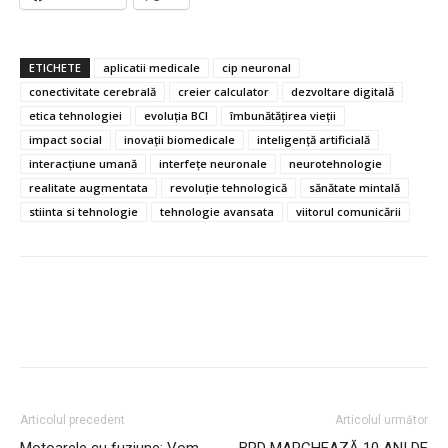
ETICHETE
aplicatii medicale
cip neuronal
conectivitate cerebrală
creier calculator
dezvoltare digitală
etica tehnologiei
evoluția BCI
îmbunătățirea vieții
impact social
inovații biomedicale
inteligență artificială
interacțiune umană
interfețe neuronale
neurotehnologie
realitate augmentata
revoluție tehnologică
sănătate mintală
stiinta si tehnologie
tehnologie avansata
viitorul comunicării
Articolul precedent
Articolul următor
Motoarele cu fuziune: Vom
BRD MARCHEAZĂ 10 ANI DE