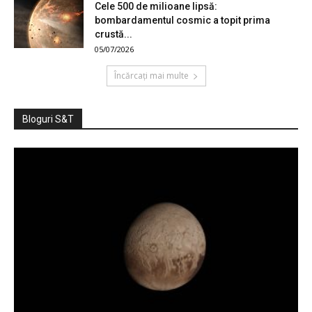
Cele 500 de milioane lipsă:
bombardamentul cosmic a topit prima
crustă...
05/07/2026
Încărcați mai multe
Bloguri S&T