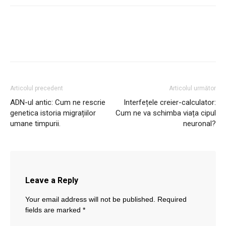
Articolul precedent
Articolul următor
ADN-ul antic: Cum ne rescrie
Interfețele creier-calculator:
genetica istoria migrațiilor
Cum ne va schimba viața cipul
umane timpurii.
neuronal?
Leave a Reply
Your email address will not be published.
Required
fields are marked
*