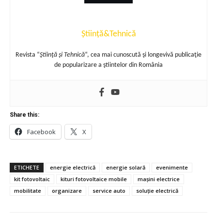
Știință&Tehnică
Revista “
Ştiinţă şi Tehnică
“, cea mai cunoscută şi longevivă publicaţie
de popularizare a ştiintelor din România
Share this:
Facebook
X
ETICHETE
energie electrică
energie solară
evenimente
kit fotovoltaic
kituri fotovoltaice mobile
mașini electrice
mobilitate
organizare
service auto
soluție electrică