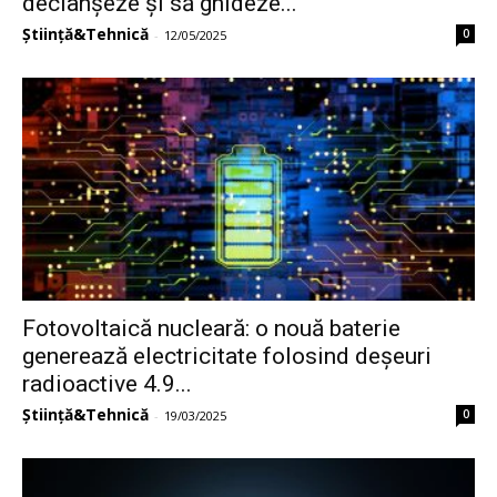
declanșeze și să ghideze...
Știință&Tehnică
0
-
12/05/2025
Fotovoltaică nucleară: o nouă baterie
generează electricitate folosind deșeuri
radioactive 4.9...
Știință&Tehnică
0
-
19/03/2025