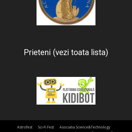
Prieteni (vezi toata lista)
Astrofest
Sci-Fi Fest
Asociatia Science&Technology