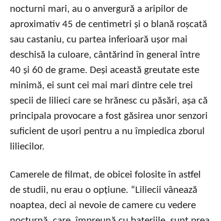
nocturni mari, au o anvergură a aripilor de
aproximativ 45 de centimetri și o blană roșcată
sau castaniu, cu partea inferioară ușor mai
deschisă la culoare, cântărind în general între
40 și 60 de grame. Deși această greutate este
minimă, ei sunt cei mai mari dintre cele trei
specii de lilieci care se hrănesc cu păsări, așa că
principala provocare a fost găsirea unor senzori
suficient de ușori pentru a nu împiedica zborul
liliecilor.
Camerele de filmat, de obicei folosite în astfel
de studii, nu erau o opțiune. “Liliecii vânează
noaptea, deci ai nevoie de camere cu vedere
nocturnă, care, împreună cu bateriile, sunt prea