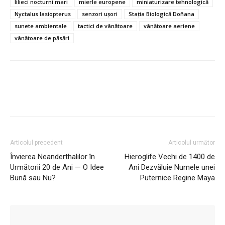
lilieci nocturni mari
mierle europene
miniaturizare tehnologică
Nyctalus lasiopterus
senzori ușori
Stația Biologică Doñana
sunete ambientale
tactici de vânătoare
vânătoare aeriene
vânătoare de păsări
Articolul precedent
Articolul următor
Învierea Neanderthalilor în
Hieroglife Vechi de 1400 de
Următorii 20 de Ani — O Idee
Ani Dezvăluie Numele unei
Bună sau Nu?
Puternice Regine Maya