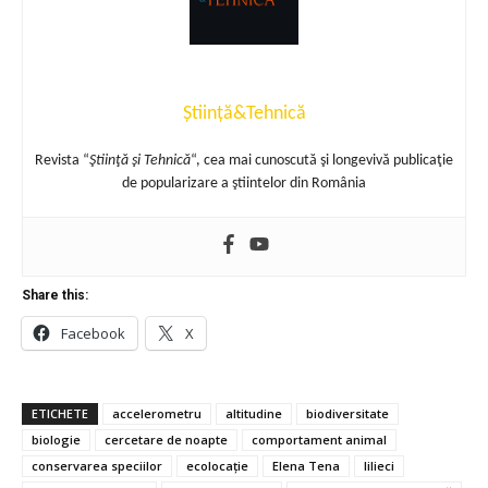
Știință&Tehnică
Revista “
Ştiinţă şi Tehnică
“, cea mai cunoscută şi longevivă publicaţie
de popularizare a ştiintelor din România
Share this:
Facebook
X
ETICHETE
accelerometru
altitudine
biodiversitate
biologie
cercetare de noapte
comportament animal
conservarea speciilor
ecolocație
Elena Tena
lilieci