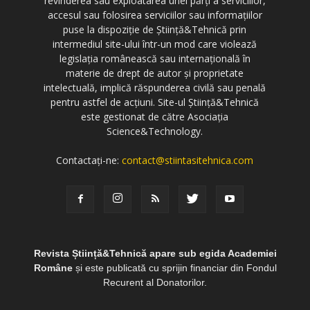
revinderea sau exploatarea unei părți a serviciilor,
accesul sau folosirea serviciilor sau informațiilor
puse la dispoziție de Știință&Tehnică prin
intermediul site-ului într-un mod care violează
legislația românească sau internațională în
materie de drept de autor și proprietate
intelectuală, implică răspunderea civilă sau penală
pentru astfel de acțiuni. Site-ul Știință&Tehnică
este gestionat de către Asociația
Science&Technology.
Contactați-ne:
contact@stiintasitehnica.com
Revista Știință&Tehnică apare sub egida Academiei
Române
și este publicată cu sprijin financiar din Fondul
Recurent al Donatorilor.