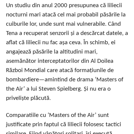
Un studiu din anul 2000 presupunea că liliecii
nocturni mari atacă cel mai probabil păsările la
cuiburile lor, unde sunt mai vulnerabile. Când
Tena a recuperat senzorii și a descărcat datele, a
aflat că liliecii nu fac așa ceva. În schimb, ei
angajează păsările la altitudini mari,
asemănător interceptatorilor din Al Doilea
Război Mondial care atacă formațiunile de
bombardiere—amintind de drama ‘Masters of
the Air’ a lui Steven Spielberg. Și nu era o
priveliște plăcută.
Comparatiile cu ‘Masters of the Air’ sunt
justificate prin faptul că liliecii folosesc tactici
similare. Fiind vânători solitari, își execută