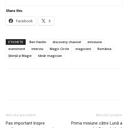
Share this:
Facebook
X
ETICHETE
Ben Hanlin
discovery channel
emisiune
eveniment
interviu
Magic Circle
magicieni
România
Știință și Magie
tânăr magician
Articolul precedent
Articolul următor
Pas important înspre
Prima misiune către Lună a