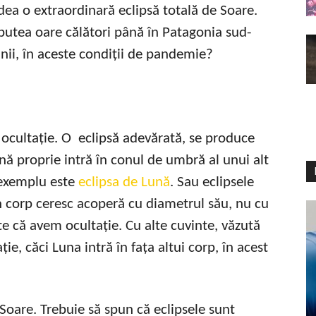
ea o extraordinară eclipsă totală de Soare.
utea oare călători până în Patagonia sud-
nii, în aceste condiții de pandemie?
o ocultație. O eclipsă adevărată, se produce
nă proprie intră în conul de umbră al unui alt
 exemplu este
eclipsa de Lună
. Sau eclipsele
un corp ceresc acoperă cu diametrul său, nu cu
e că avem ocultație. Cu alte cuvinte, văzută
ie, căci Luna intră în fața altui corp, în acest
 Soare. Trebuie să spun că eclipsele sunt