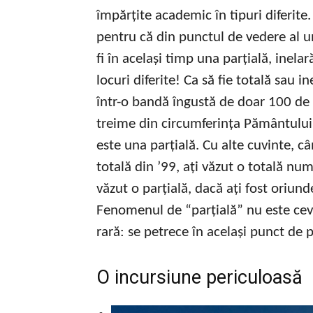
împărțite academic în tipuri diferite
pentru că din punctul de vedere al u
fi în același timp una parțială, inelar
locuri diferite! Ca să fie totală sau 
într-o bandă îngustă de doar 100 de 
treime din circumferința Pământului.
este una parțială. Cu alte cuvinte, c
totală din ’99, ați văzut o totală num
văzut o parțială, dacă ați fost oriun
Fenomenul de “parțială” nu este ceva
rară: se petrece în același punct de 
O incursiune periculoasă