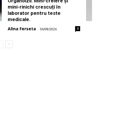
Organoizii: Mini-creiere și
mini-rinichi crescuți în
laborator pentru teste
medicale.
Alina Ferseta
0
-
06/08/2026