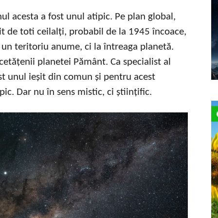
l acesta a fost unul atipic. Pe plan global,
it de toti ceilalți, probabil de la 1945 încoace,
 un teritoriu anume, ci la întreaga planetă.
a cetățenii planetei Pământ. Ca specialist al
st unul ieșit din comun și pentru acest
c. Dar nu în sens mistic, ci științific.