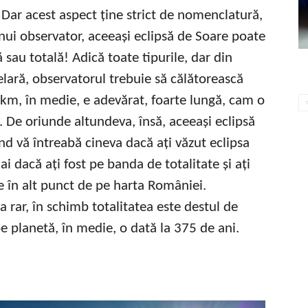
. Dar acest aspect ține strict de nomenclatură,
nui observator, aceeași eclipsă de Soare poate
ă sau totală! Adică toate tipurile, dar din
inelară, observatorul trebuie să călătorească
km, în medie, e adevărat, foarte lungă, cam o
 De oriunde altundeva, însă, aceeași eclipsă
ând vă întreabă cineva dacă ați văzut eclipsa
ai dacă ați fost pe banda de totalitate și ați
de în alt punct de pe harta României.
 rar, în schimb totalitatea este destul de
pe planetă, în medie, o dată la 375 de ani.