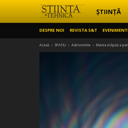
ȘTIINȚĂ
Știință
DESPRE NOI
REVISTA S&T
EVENIMENT
&
Acasă
SPAȚIU
Astronomie
Marea eclipsă a pa
Tehnică