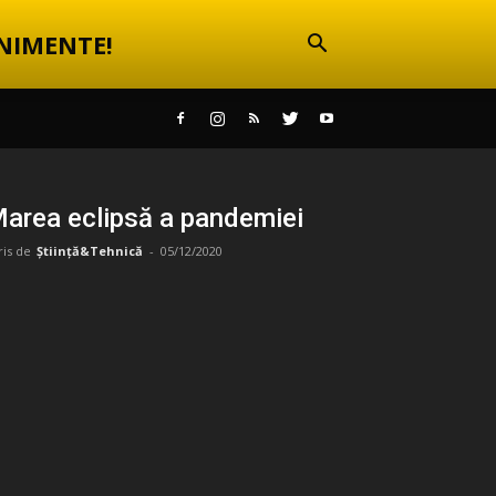
NIMENTE!
area eclipsă a pandemiei
ris de
Știință&Tehnică
-
05/12/2020