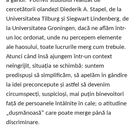
a gândi. Potrivit studiului realizat de
cercetătorii olandezi Diederik A. Stapel, de la
Universitatea Tilburg și Siegwart Lindenberg, de
la Universitatea Groningen, dacă ne aflăm într-
un loc ordonat, unde nu percepem elemente
ale haosului, toate lucrurile merg cum trebuie.
Atunci când însă ajungem într-un context
neîngrijit, situația se schimbă: suntem
predispuși să simplificăm, să apelăm în gândire
la idei preconcepute și astfel să devenim
circumspecți, suspicioși, mai puțin binevoitori
față de persoanele întâlnite în cale; o atitudine
„dușmănoasă” care poate merge până la
discriminare.