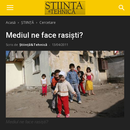
Acasă
ȘTIINȚĂ
Cercetare
Mediul ne face rasiști?
Scris de
Știință&Tehnică
-
13/04/2011
Mediul ne face rasiști?