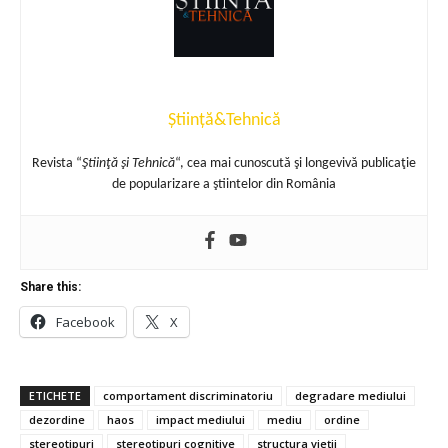
Știință&Tehnică
Revista “
Ştiinţă şi Tehnică
“, cea mai cunoscută şi longevivă publicaţie
de popularizare a ştiintelor din România
Share this:
Facebook
X
ETICHETE
comportament discriminatoriu
degradare mediului
dezordine
haos
impact mediului
mediu
ordine
stereotipuri
stereotipuri cognitive
structura vieții