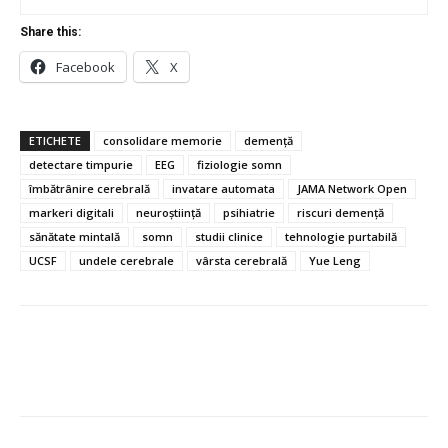
Share this:
Facebook
X
ETICHETE
consolidare memorie
demență
detectare timpurie
EEG
fiziologie somn
îmbătrânire cerebrală
invatare automata
JAMA Network Open
markeri digitali
neuroștiință
psihiatrie
riscuri demență
sănătate mintală
somn
studii clinice
tehnologie purtabilă
UCSF
undele cerebrale
vârsta cerebrală
Yue Leng