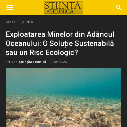
Acasă
ȘTIINȚĂ
Exploatarea Minelor din Adâncul
Oceanului: O Soluție Sustenabilă
sau un Risc Ecologic?
Scris de
Știință&Tehnică
-
22/03/2026