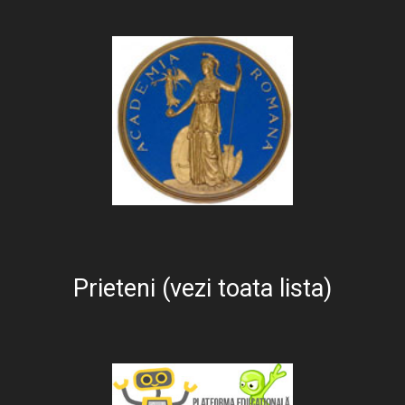
Prieteni (vezi toata lista)