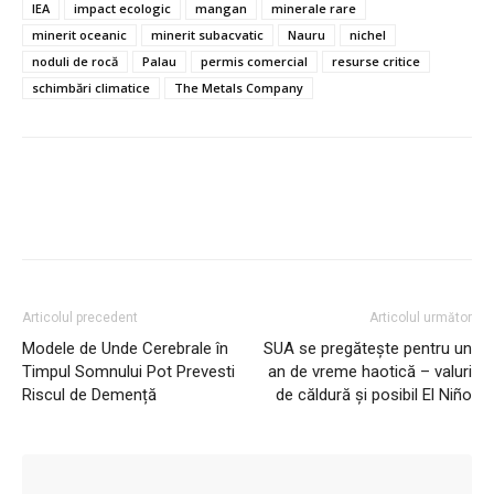
IEA
impact ecologic
mangan
minerale rare
minerit oceanic
minerit subacvatic
Nauru
nichel
noduli de rocă
Palau
permis comercial
resurse critice
schimbări climatice
The Metals Company
Articolul precedent
Articolul următor
Modele de Unde Cerebrale în
SUA se pregătește pentru un
Timpul Somnului Pot Prevesti
an de vreme haotică – valuri
Riscul de Demență
de căldură și posibil El Niño