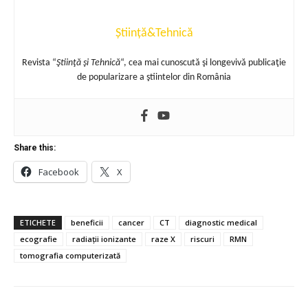
Știință&Tehnică
Revista “
Ştiinţă şi Tehnică
“, cea mai cunoscută şi longevivă publicaţie
de popularizare a ştiintelor din România
Share this:
Facebook
X
ETICHETE
beneficii
cancer
CT
diagnostic medical
ecografie
radiații ionizante
raze X
riscuri
RMN
tomografia computerizată