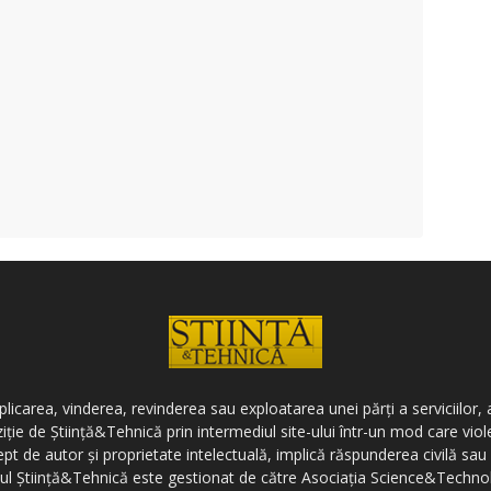
icarea, vinderea, revinderea sau exploatarea unei părți a serviciilor, a
ziție de Știință&Tehnică prin intermediul site-ului într-un mod care vi
ept de autor și proprietate intelectuală, implică răspunderea civilă sau 
-ul Știință&Tehnică este gestionat de către Asociația Science&Techno