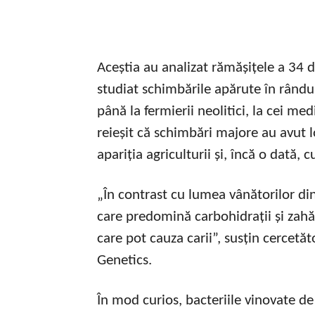
Aceștia au analizat rămășițele a 34 de
studiat schimbările apărute în rândul
până la fermierii neolitici, la cei me
reieșit că schimbări majore au avut l
apariția agriculturii și, încă o dată, 
„În contrast cu lumea vânătorilor di
care predomină carbohidrații și zahăr
care pot cauza carii”, susțin cercetăt
Genetics.
În mod curios, bacteriile vinovate de