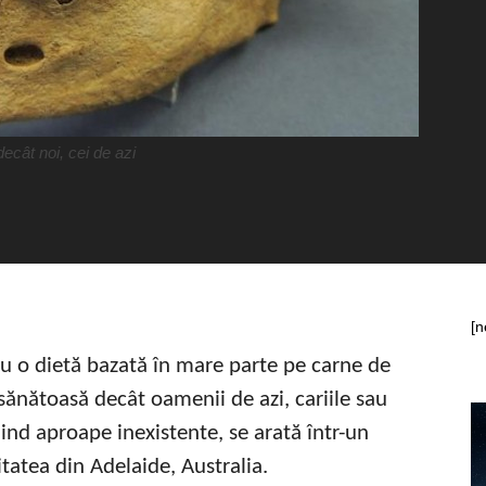
ecât noi, cei de azi
[n
 cu o dietă bazată în mare parte pe carne de
ănătoasă decât oamenii de azi, cariile sau
iind aproape inexistente, se arată într-un
itatea din Adelaide, Australia.