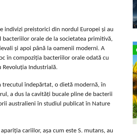
 indivizi preistorici din nordul Europei și au
 bacteriilor orale de la societatea primitivă,
dievali și apoi până la oamenii moderni. A
oc în compoziția bacteriilor orale odată cu
cu Revoluția Industrială.
n trecutul îndepărtat, o dietă modernă, în
ul, a dus la cavități bucale pline de bacterii
orii australieni în studiul publicat în Nature
 apariția cariilor, așa cum este S. mutans, au