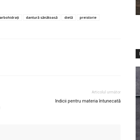
arbohidrați
dantură sănătoasă
dietă
preistorie
Articolul următor
Indicii pentru materia întunecată
i