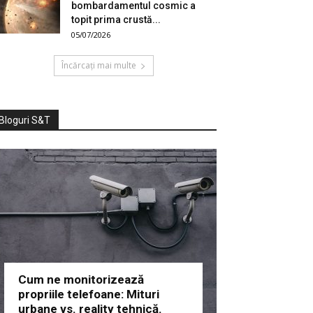
bombardamentul cosmic a
topit prima crustă...
05/07/2026
Încărcați mai multe
Bloguri S&T
Cum ne monitorizează
propriile telefoane: Mituri
urbane vs. reality tehnică.