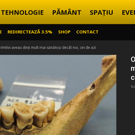
TEHNOLOGIE
PĂMÂNT
SPAȚIU
EVE
E
REDIRECTEAZĂ 3.5%
SHOP
CONTACT
mitivi aveau dinți mult mai sănătoși decât noi, cei de azi
O
m
c
Sc