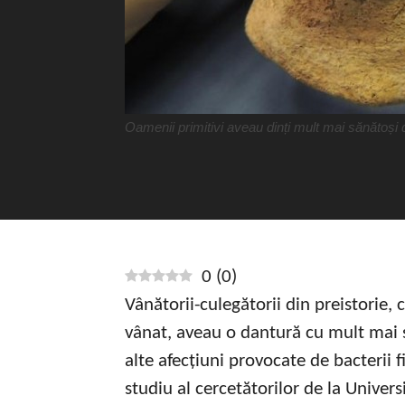
Oamenii primitivi aveau dinți mult mai sănătoși d
0
(
0
)
Vânătorii-culegătorii din preistorie,
vânat, aveau o dantură cu mult mai s
alte afecțiuni provocate de bacterii f
studiu al cercetătorilor de la Univers