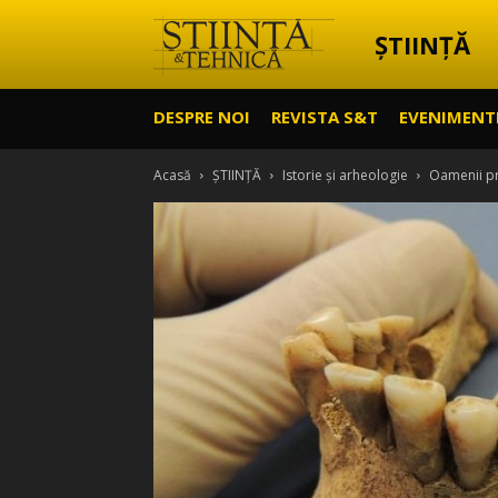
ȘTIINȚĂ
Știință
DESPRE NOI
REVISTA S&T
EVENIMENT
&
Acasă
ȘTIINȚĂ
Istorie și arheologie
Oamenii pri
Tehnică