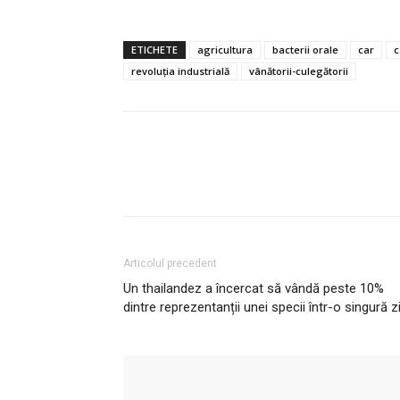
ETICHETE
agricultura
bacterii orale
car
c
revoluția industrială
vânătorii-culegătorii
Articolul precedent
Un thailandez a încercat să vândă peste 10%
dintre reprezentanții unei specii într-o singură z