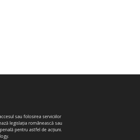
ccesul sau folosirea serviciilor
olează legislația românească sau
penală pentru astfel de acțiuni.
logy.