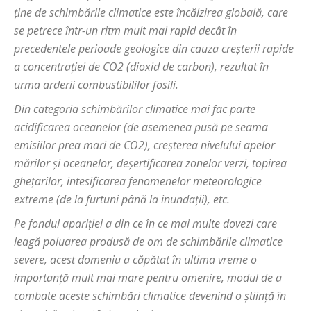
ține de schimbările climatice este încălzirea globală, care
se petrece într-un ritm mult mai rapid decât în
precedentele perioade geologice din cauza creșterii rapide
a concentrației de CO2 (dioxid de carbon), rezultat în
urma arderii combustibililor fosili.
Din categoria schimbărilor climatice mai fac parte
acidificarea oceanelor (de asemenea pusă pe seama
emisiilor prea mari de CO2), creșterea nivelului apelor
mărilor și oceanelor, deșertificarea zonelor verzi, topirea
ghețarilor, intesificarea fenomenelor meteorologice
extreme (de la furtuni până la inundații), etc.
Pe fondul apariției a din ce în ce mai multe dovezi care
leagă poluarea produsă de om de schimbările climatice
severe, acest domeniu a căpătat în ultima vreme o
importanță mult mai mare pentru omenire, modul de a
combate aceste schimbări climatice devenind o știință în