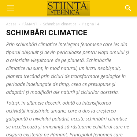
Acasă
PĂMÂNT
Schimbări climatice
Pagina 14
SCHIMBĂRI CLIMATICE
Prin schimbări climatice înțelegem fenomene care ies din
tiparul obișnuit și devin periculoase pentru viața omului și
a celorlalte viețuitoare de pe planetă. Schimbările
climatice nu sunt, în mod natural, un lucru neobișnuit,
planeta trecând prin cicluri de transformare geologice în
perioade îndelungate de timp, ceea ce presupune și
adaptări și modificări ale naturii și ciclurilor acesteia.
Totuși, în ultimele decenii, odată cu intensificarea
activității industriale umane, care a dus la creșterea
galopantă a nivelului poluării, aceste schimbări climatice
se accelerează și amenință să răstoarne echilibrul care ne
asigură existența pe Pământ. Principalul fenomen care