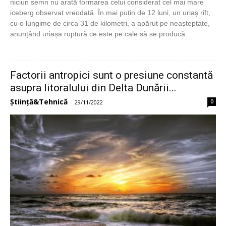
niciun semn nu arată formarea celui considerat cel mai mare
iceberg observat vreodată. În mai puțin de 12 luni, un uriaș rift,
cu o lungime de circa 31 de kilometri, a apărut pe neașteptate,
anunțând uriașa ruptură ce este pe cale să se producă.
Factorii antropici sunt o presiune constantă
asupra litoralului din Delta Dunării...
Știință&Tehnică
0
-
29/11/2022