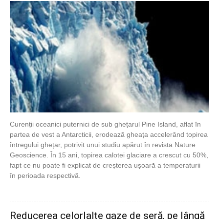
Curenții oceanici puternici de sub ghețarul Pine Island, aflat în
partea de vest a Antarcticii, erodează gheața accelerând topirea
întregului ghețar, potrivit unui studiu apărut în revista Nature
Geoscience. În 15 ani, topirea calotei glaciare a crescut cu 50%,
fapt ce nu poate fi explicat de creșterea ușoară a temperaturii
în perioada respectivă.
Reducerea celorlalte gaze de seră, pe lângă