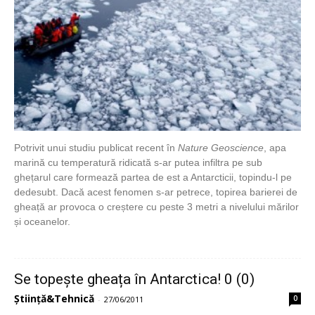
Potrivit unui studiu publicat recent în
Nature Geoscience
, apa
marină cu temperatură ridicată s-ar putea infiltra pe sub
ghețarul care formează partea de est a Antarcticii, topindu-l pe
dedesubt. Dacă acest fenomen s-ar petrece, topirea barierei de
gheață ar provoca o creștere cu peste 3 metri a nivelului mărilor
și oceanelor.
Se topește gheața în Antarctica! 0 (0)
Știință&Tehnică
0
-
27/06/2011