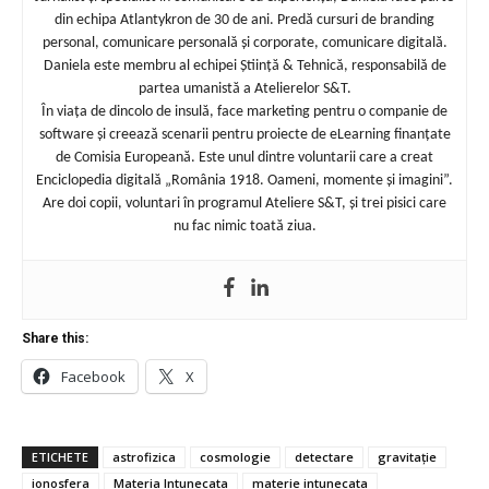
din echipa Atlantykron de 30 de ani. Predă cursuri de branding
personal, comunicare personală și corporate, comunicare digitală.
Daniela este membru al echipei Știință & Tehnică, responsabilă de
partea umanistă a Atelierelor S&T.
În viața de dincolo de insulă, face marketing pentru o companie de
software și creează scenarii pentru proiecte de eLearning finanțate
de Comisia Europeană. Este unul dintre voluntarii care a creat
Enciclopedia digitală „România 1918. Oameni, momente și imagini”.
Are doi copii, voluntari în programul Ateliere S&T, și trei pisici care
nu fac nimic toată ziua.
Share this:
Facebook
X
ETICHETE
astrofizica
cosmologie
detectare
gravitație
ionosfera
Materia Intunecata
materie intunecata