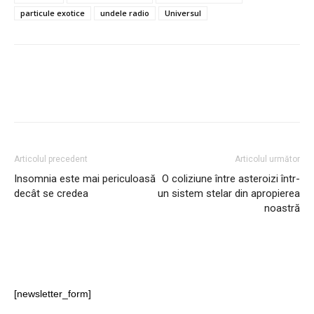
particule exotice
undele radio
Universul
Articolul precedent
Articolul următor
Insomnia este mai periculoasă
O coliziune între asteroizi într-
decât se credea
un sistem stelar din apropierea
noastră
[newsletter_form]