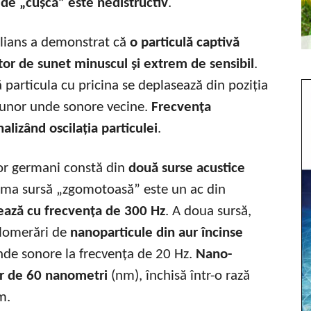
 de „cușcă” este nedistructiv
.
lians a demonstrat că
o particulă captivă
ctor de sunet minuscul și extrem de sensibil
.
ă particula cu pricina se deplasează din poziția
or unor unde sonore vecine.
Frecvența
nalizând oscilația particulei
.
lor germani constă din
două surse acustice
rima sursă „zgomotoasă” este un ac din
ează cu frecvența de 300 Hz
. A doua sursă,
aglomerări de
nanoparticule din aur încinse
nde sonore la frecvența de 20 Hz.
Nano-
ur de 60 nanometri
(nm), închisă într-o rază
m.