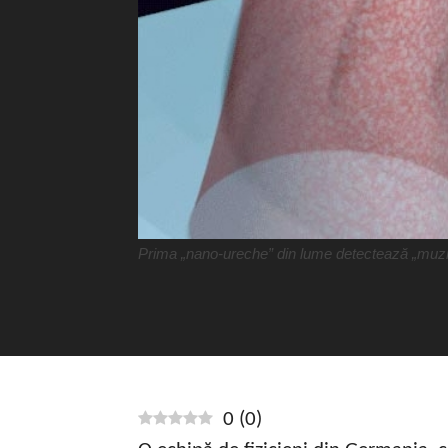
Prima „nano-ureche” din lume detectează „muzic
0
(
0
)