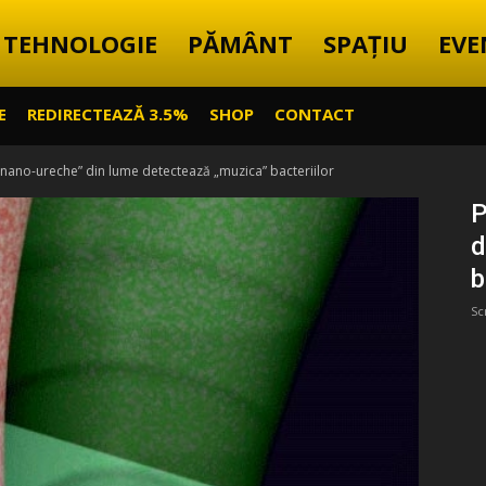
TEHNOLOGIE
PĂMÂNT
SPAȚIU
EVE
E
REDIRECTEAZĂ 3.5%
SHOP
CONTACT
nano-ureche” din lume detectează „muzica” bacteriilor
P
d
b
Sc