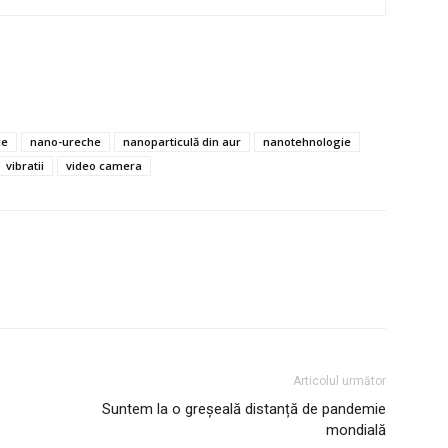
ce
nano-ureche
nanoparticulă din aur
nanotehnologie
vibratii
video camera
Articolul următor
Suntem la o greșeală distanță de pandemie
mondială