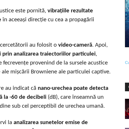
ustice este pornită,
vibrațiile rezultate
e
în aceeași direcție cu cea a propagării
cercetătorii au folosit o
video-cameră
. Apoi,
prin analizarea traiectoriilor particulei
,
e fecrevențe provenind de la sursele acustice
Cu
ale mișcării Browniene ale particulei captive.
re au indicat că
nano-urechea poate detecta
ă la -60 de decibeli
(dB), care înseamnă un
udine sub cel perceptibil de urechea umană.
rvi la
analizarea sunetelor emise de