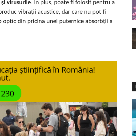
și virusurile
. În plus, poate fi folosit pentru a
produc vibrații acustice, dar care nu pot fi
p optic din pricina unei puternice absorbții a