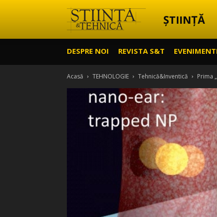
ȘTIINȚĂ
Știință
DESPRE NOI
REVISTA S&T
EVENIMENT
&
Acasă
TEHNOLOGIE
Tehnică&Inventică
Prima „
Tehnică