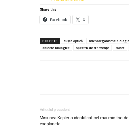
Share this:
Facebook
X
ETICHETE
cușcă optică
microorganisme biologi
obiecte biologice
spectru de frecvențe
sunet
Articolul precedent
Misiunea Kepler a identificat cel mai mic trio de
exoplanete