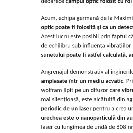
deoarece c
âmpul optic folosit cu rol
Acum, echipa germană de la Maximi
optic poate fi folosită și ca un dete
Acest lucru este posibil prin faptul c
de echilibru sub influența vibrațiil
sunetului poate fi astfel calculată, a
Angrenajul demonstrativ al ingineri
amplasate într-un mediu acvatic
. P
wolfram lipit pe un difuzor care
vibr
mai silențioasă, este alcătuită din 
periodic de un laser
pentru a crea u
urechea este o nanoparticulă din a
laser cu lungimea de undă de 808 n