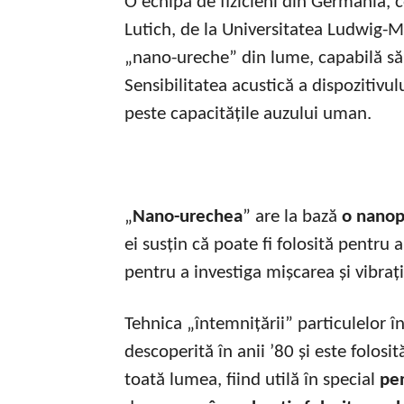
O echipă de fizicieni din Germania,
Lutich, de la Universitatea Ludwig-
„nano-ureche” din lume, capabilă să
Sensibilitatea acustică a dispozitivu
peste capacitățile auzului uman.
„
Nano-urechea
” are la bază
o nanopa
ei susțin că poate fi folosită pentru 
pentru a investiga mișcarea și vibra
Tehnica „întemnițării” particulelor în
descoperită în anii ’80 și este folosi
toată lumea, fiind utilă în special
pe