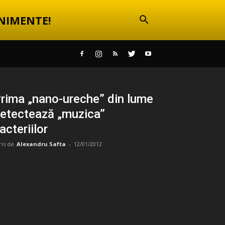
NIMENTE!
rima „nano-ureche” din lume
etectează „muzica”
acteriilor
ris de
Alexandru Safta
-
12/01/2012