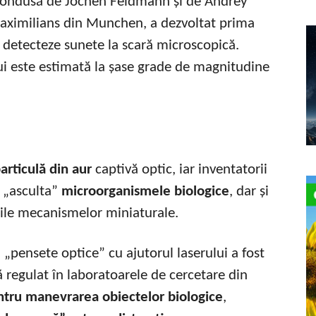
 condusă de Jochen Feldmann și de Andrey
Maximilians din Munchen, a dezvoltat prima
 detecteze sunete la scară microscopică.
lui este estimată la șase grade de magnitudine
rticulă din aur
captivă optic, iar inventatorii
a „asculta”
microorganismele biologice
, dar și
țiile mecanismelor miniaturale.
 „pensete optice” cu ajutorul laserului a fost
tă regulat în laboratoarele de cercetare din
ntru manevrarea obiectelor biologice
,