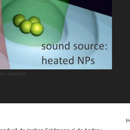
a" bacteriilor
[n