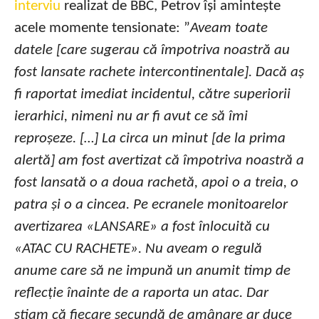
interviu
realizat de BBC, Petrov își amintește
acele momente tensionate: ”
Aveam toate
datele [care sugerau că împotriva noastră au
fost lansate rachete intercontinentale]. Dacă aș
fi raportat imediat incidentul, către superiorii
ierarhici, nimeni nu ar fi avut ce să îmi
reproșeze. […] La circa un minut [de la prima
alertă] am fost avertizat că împotriva noastră a
fost lansată o a doua rachetă, apoi o a treia, o
patra și o a cincea. Pe ecranele monitoarelor
avertizarea «LANSARE» a fost înlocuită cu
«ATAC CU RACHETE». Nu aveam o regulă
anume care să ne impună un anumit timp de
reflecție înainte de a raporta un atac. Dar
știam că fiecare secundă de amânare ar duce