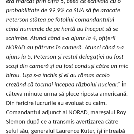
era marcat prin cifra 5, ceea ce echivala cu o
probabilitate de 99,9% ca SUA să fie atacate.
Peterson stătea pe fotoliul comandantului
când numerele de pe hartă au început să se
schimbe. Atunci când s-a ajuns la 4, ofițerii
NORAD au pătruns în cameră. Atunci când s-a
ajuns la 5, Peterson și restul delegației au fost
scoși din cameră și au fost conduși către un mic
birou. Ușa s-a închis și ei au rămas acolo
crezând că tocmai începea războiul nuclear.”
În
câteva minute urma să plece riposta americană.
Din fericire lucrurile au evoluat cu calm.
Comandantul adjunct al NORAD, mareșalul Roy
Slemon după ce a transmis avertizarea către
șeful său, generalul Laurence Kuter, își întreabă