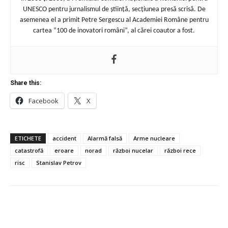
UNESCO pentru jurnalismul de știință, secțiunea presă scrisă. De
asemenea el a primit Petre Sergescu al Academiei Române pentru
cartea ”100 de inovatori români”, al cărei coautor a fost.
Share this:
Facebook
X
ETICHETE
accident
Alarmă falsă
Arme nucleare
catastrofă
eroare
norad
război nucelar
război rece
risc
Stanislav Petrov