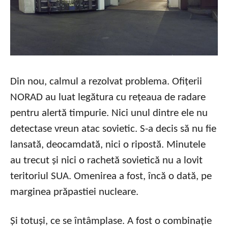
Din nou, calmul a rezolvat problema. Ofițerii
NORAD au luat legătura cu rețeaua de radare
pentru alertă timpurie. Nici unul dintre ele nu
detectase vreun atac sovietic. S-a decis să nu fie
lansată, deocamdată, nici o ripostă. Minutele
au trecut și nici o rachetă sovietică nu a lovit
teritoriul SUA. Omenirea a fost, încă o dată, pe
marginea prăpastiei nucleare.
Și totuși, ce se întâmplase. A fost o combinație