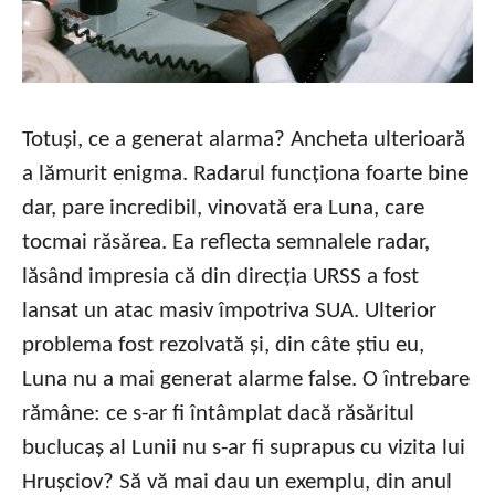
Totuși, ce a generat alarma? Ancheta ulterioară
a lămurit enigma. Radarul funcționa foarte bine
dar, pare incredibil, vinovată era Luna, care
tocmai răsărea. Ea reflecta semnalele radar,
lăsând impresia că din direcția URSS a fost
lansat un atac masiv împotriva SUA. Ulterior
problema fost rezolvată și, din câte știu eu,
Luna nu a mai generat alarme false. O întrebare
rămâne: ce s-ar fi întâmplat dacă răsăritul
buclucaș al Lunii nu s-ar fi suprapus cu vizita lui
Hrușciov? Să vă mai dau un exemplu, din anul