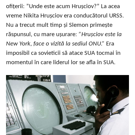
ofițerii: ”Unde este acum Hrușciov?” La acea
vreme Nikita Hrușciov era conducătorul URSS.
Nu a trecut mult timp și Slemon primește
răspunsul, cu mare ușurare:
”Hrușciov este la
New York, face o vizită la sediul ONU.”
Era
imposibil ca sovieticii să atace SUA tocmai în
momentul în care liderul lor se afla în SUA.