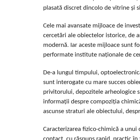
plasată discret dincolo de vitrine și 
Cele mai avansate mijloace de invest
cercetări ale obiectelor istorice, de
modernă. Iar aceste mijloace sunt fo
performate institute naționale de c
De-a lungul timpului, optoelectronic
sunt interogate cu mare succes obiec
privitorului, depozitele arheologice s
informații despre compoziția chimică
ascunse straturi ale obiectului, desp
Caracterizarea fizico-chimică a unui 
contact, cu răspuns rapid, practic în