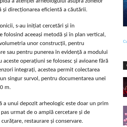
apidă a atenției arheologului asupra zonelor
și direcționarea eficientă a căutării.
cii, s-au inițiat cercetări și în
 folosind aceeași metodă și în plan vertical,
Cu
 volumetria unor construcții, pentru
e sau pentru punerea în evidență a modului
 aceste operațiuni se folosesc și avioane fără
enzori integrați, acestea permit colectarea
la un singur survol, pentru documentarea unei
00 m.
nă a unui depozit arheologic este doar un prim
 pas urmat de o amplă cercetare și de
curățare, restaurare și conservare.