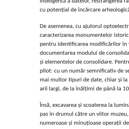
inteligentă a datelor, restrângerea r
cu potențial de încărcare arheologică 
De asemenea, cu ajutorul optoelectroni
caracterizarea monumentelor istorice
pentru identificarea modificărilor în
documentarea modului de consolidar
și elementelor de consolidare. Pentru
pilot: cu un număr semnificativ de s
mai multor tipuri de date, chiar și 
arii largi, de la înălțimi de până la 1
Însă, excavarea și scoaterea la lumi
pas în drumul către un viitor muzeu,
numeroase și minuțioase operații de 