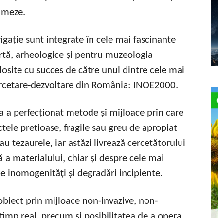
simeze.
igație sunt integrate în cele mai fascinante
 artă, arheologice și pentru muzeologia
losite cu succes de către unul dintre cele mai
ercetare-dezvoltare din România: INOE2000.
a a perfecționat metode și mijloace prin care
tele prețioase, fragile sau greu de apropiat
au tezaurele, iar astăzi livrează cercetătorului
 a materialului, chiar și despre cele mai
re inomogenități și degradări incipiente.
obiect prin mijloace non-invazive, non-
 timp real, precum și posibilitatea de a opera