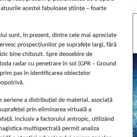
 atuurile acestei fabuloase științe – foarte
ui sunt, în prezent, dintre cele mai apreciate
ervesc prospecțiunilor pe suprafețe largi, fără
fizic bine chibzuit. Spre deosebire de
oda radar cu penetrare în sol (GPR – Ground
prim pas în identificarea obiectelor
eopotrivă.
e aeriene a distribuției de material, asociată
prafeței prin eliminarea virtuală a
afață, inclusiv a factorului antropic, utilizând
imagistica multispectrală permit analiza