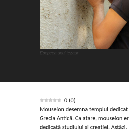
Epopeea unui tezaur
0
(
0
)
Mouseion desemna templul dedicat muz
Grecia Antică. Ca atare, mouseion era,
dedicată studiului și creației. Astăz