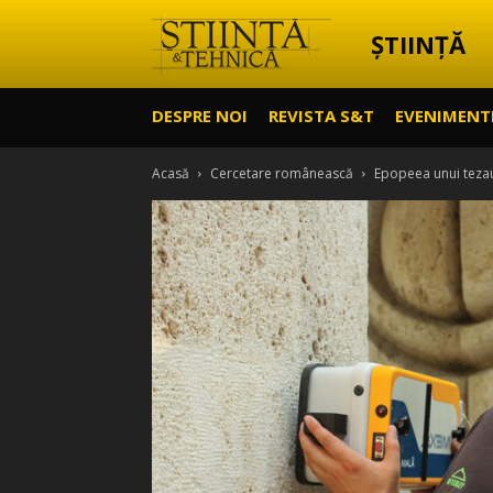
ȘTIINȚĂ
Știință
DESPRE NOI
REVISTA S&T
EVENIMENT
&
Acasă
Cercetare românească
Epopeea unui teza
Tehnică