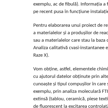
exemplu, ac de fibulă). Informația a f
pe recent pusa în funcțiune instala
Pentru elaborarea unui proiect de re
a materialelor și a produșilor de rea
sau a materialelor care stau la baza o
Analiza calitativă cvasi-instantanee 
Raze X).
Vom obține, astfel, elementele chimi
cu ajutorul datelor obținute prin al
cunoaște și tipul compușilor în care 
exemplu, prin analiza moleculară FTIR
extinsă (tablou, ceramică, piese tex
de fluorescent la excitarea controlat