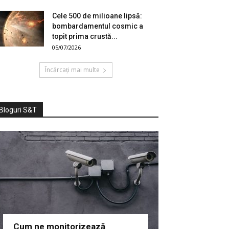
Cele 500 de milioane lipsă:
bombardamentul cosmic a
topit prima crustă...
05/07/2026
Încărcați mai multe
Bloguri S&T
Cum ne monitorizează