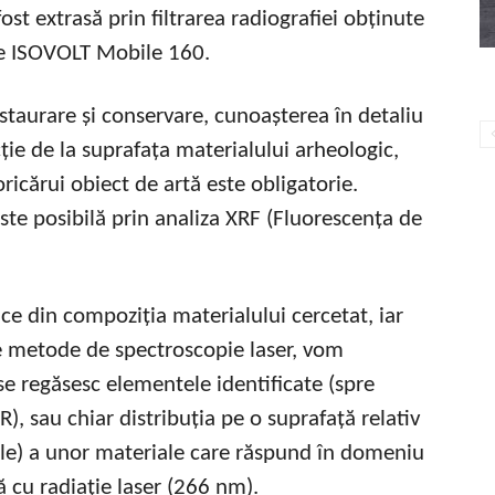
ost extrasă prin filtrarea radiografiei obținute
ție ISOVOLT Mobile 160.
staurare și conservare, cunoașterea în detaliu
cție de la suprafața materialului arheologic,
ricărui obiect de artă este obligatorie.
este posibilă prin analiza XRF (Fluorescența de
ce din compoziția materialului cercetat, iar
te metode de spectroscopie laser, vom
se regăsesc elementele identificate (spre
), sau chiar distribuția pe o suprafață relativ
tile) a unor materiale care răspund în domeniu
ă cu radiație laser (266 nm).