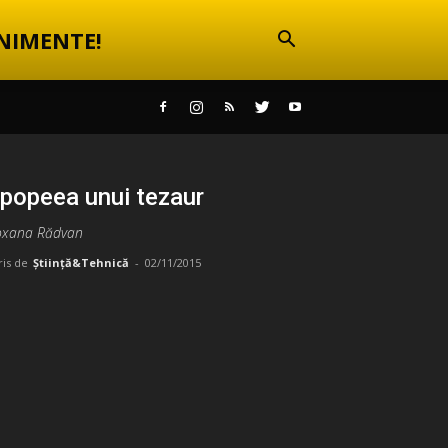
NIMENTE!
popeea unui tezaur
oxana Rădvan
ris de
Știință&Tehnică
-
02/11/2015