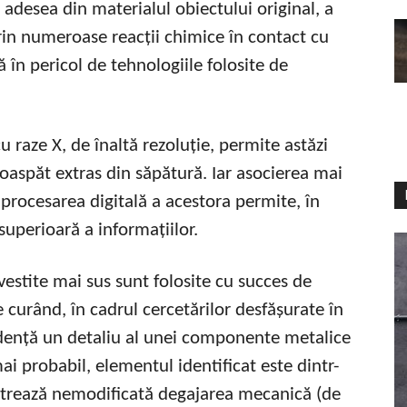
 adesea din materialul obiectului original, a
rin numeroase reacții chimice în contact cu
 în pericol de tehnologiile folosite de
u raze X, de înaltă rezoluție, permite astăzi
roaspăt extras din săpătură. Iar asocierea mai
 procesarea digitală a acestora permite, în
superioară a informațiilor.
vestite mai sus sunt folosite cu succes de
urând, în cadrul cercetărilor desfășurate în
evidență un detaliu al unei componente metalice
mai probabil, elementul identificat este dintr-
strează nemodificată degajarea mecanică (de