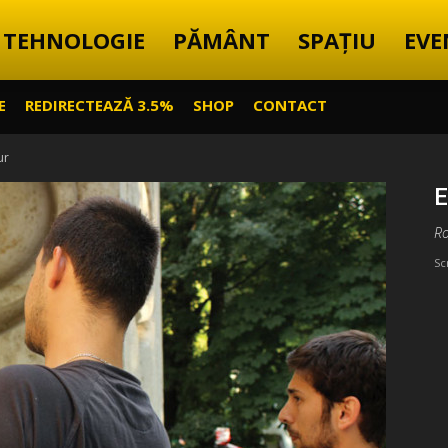
TEHNOLOGIE
PĂMÂNT
SPAȚIU
EVE
E
REDIRECTEAZĂ 3.5%
SHOP
CONTACT
ur
E
R
Sc