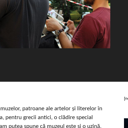
[n
elor, patroane ale artelor și literelor în
 pentru grecii antici, o clădire special
i, am putea spune că muzeul este și o uzină,