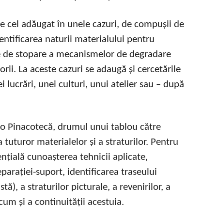
de cel adăugat în unele cazuri, de compușii de
entificarea naturii materialului pentru
de de stopare a mecanismelor de degradare
orii. La aceste cazuri se adaugă și cercetările
 lucrări, unei culturi, unui atelier sau – după
o Pinacotecă, drumul unui tablou către
uturor materialelor și a straturilor. Pentru
ențială cunoașterea tehnicii aplicate,
eparației-suport, identificarea traseului
ă), a straturilor picturale, a revenirilor, a
ecum și a continuității acestuia.