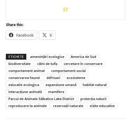
ST
Share this:
Facebook
X
ETICHETE
amenințări ecologice
America de Sud
biodiversitate
câini de tufiș
cercetare în conservare
comportament animal
comportament social
conservarea faunei
defrisari
ecosisteme
educatie ecologica
expansiune umană
habitat natural
interacțiune animală
mamifere
Parcul de Animale Sălbatice Lake District
protecția naturii
reproducere la animale
rezervații naturale
vizite educative