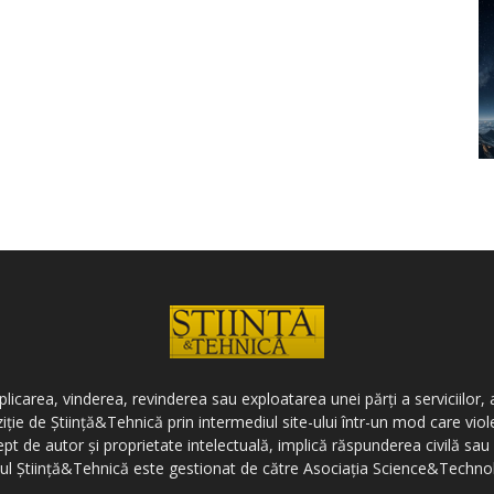
icarea, vinderea, revinderea sau exploatarea unei părți a serviciilor, a
ziție de Știință&Tehnică prin intermediul site-ului într-un mod care vi
ept de autor și proprietate intelectuală, implică răspunderea civilă sau 
-ul Știință&Tehnică este gestionat de către Asociația Science&Techno