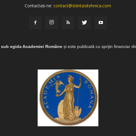
Contactați-ne:
contact@stiintasitehnica.com
e sub egida Academiei Române
și este publicată cu sprijin financiar d