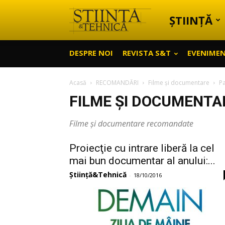
ȘTIINȚĂ
Știință
DESPRE NOI
REVISTA S&T
EVENIME
&
Acasă
RECOMANDĂRI
Filme și documentare
P
FILME ȘI DOCUMENTA
Tehnică
Filme și documentare recomandate
Proiecţie cu intrare liberă la cel
mai bun documentar al anului:...
Știință&Tehnică
-
18/10/2016