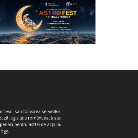
ccesul sau folosirea serviciilor
olează legislația românească sau
penală pentru astfel de acțiuni.
logy.