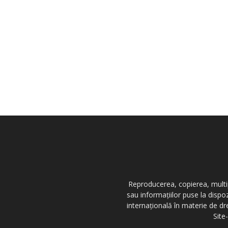
Reproducerea, copierea, multipl
sau informațiilor puse la dispo
internațională în materie de dr
Site