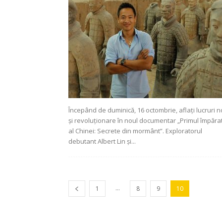
Începând de duminică, 16 octombrie, aflați lucruri n
și revoluționare în noul documentar „Primul împăra
al Chinei: Secrete din mormânt”. Exploratorul
debutant Albert Lin și...
...
1
8
9
10