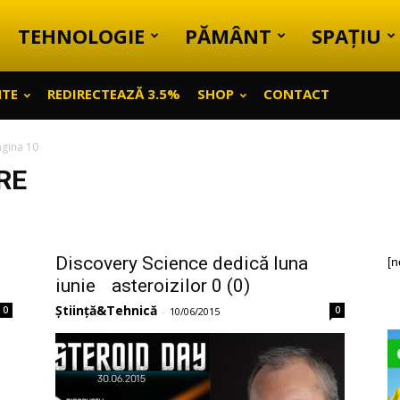
TEHNOLOGIE
PĂMÂNT
SPAȚIU
NTE
REDIRECTEAZĂ 3.5%
SHOP
CONTACT
agina 10
RE
Discovery Science dedică luna
[n
iunie asteroizilor 0 (0)
Știință&Tehnică
0
0
-
10/06/2015