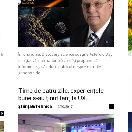
fi
În luna iunie, Discovery Science susține Asteroid Day,
o inițiativă internațională care își propune să
informeze și să educe publicul despre riscurile
generate de...
Timp de patru zile, experiențele
bune s-au ținut lanț la UX...
Știință&Tehnică
0
-
19/10/2017
0