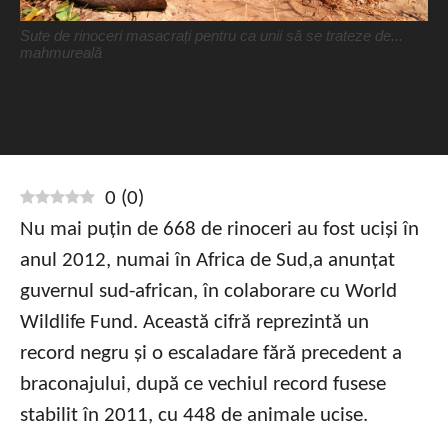
Sute de rinoceri masacrați pentru ca unii să se trateze de...
mahmureală
0
(
0
)
Nu mai puțin de 668 de rinoceri au fost uciși în
anul 2012, numai în Africa de Sud,a anunțat
guvernul sud-african, în colaborare cu World
Wildlife Fund. Această cifră reprezintă un
record negru și o escaladare fără precedent a
braconajului, după ce vechiul record fusese
stabilit în 2011, cu 448 de animale ucise.