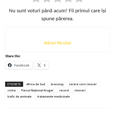
Nu sunt voturi până acum! Fii primul care își
spune părerea.
Adrian Nicolae
Share this:
Facebook
X
ETICHETE
Africa de Sud
braconaj
cerere corn rinocer
crima
Parcul Național Kruger
record
rinoceri
trafic de animale
tratamente medicinale