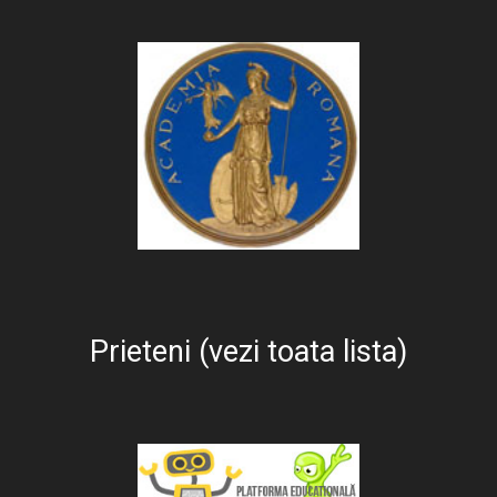
Prieteni (vezi toata lista)