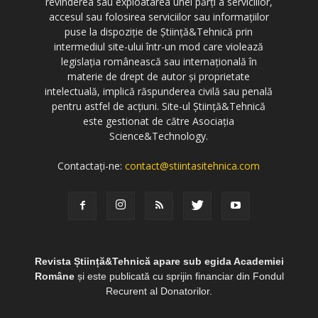
revinderea sau exploatarea unei părți a serviciilor,
accesul sau folosirea serviciilor sau informațiilor
puse la dispoziție de Știință&Tehnică prin
intermediul site-ului într-un mod care violează
legislația românească sau internațională în
materie de drept de autor și proprietate
intelectuală, implică răspunderea civilă sau penală
pentru astfel de acțiuni. Site-ul Știință&Tehnică
este gestionat de către Asociația
Science&Technology.
Contactați-ne:
contact@stiintasitehnica.com
Revista Știință&Tehnică apare sub egida Academiei
Române
și este publicată cu sprijin financiar din Fondul
Recurent al Donatorilor.