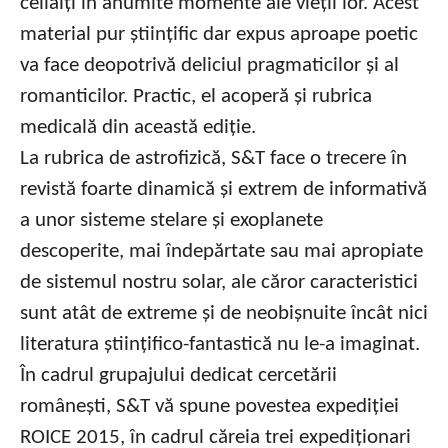
ceilalți în anumite momente ale vieții lor. Acest
material pur științific dar expus aproape poetic
va face deopotrivă deliciul pragmaticilor și al
romanticilor. Practic, el acoperă și rubrica
medicală din această ediție.
La rubrica de astrofizică, S&T face o trecere în
revistă foarte dinamică și extrem de informativă
a unor sisteme stelare și exoplanete
descoperite, mai îndepărtate sau mai apropiate
de sistemul nostru solar, ale căror caracteristici
sunt atât de extreme și de neobișnuite încât nici
literatura științifico-fantastică nu le-a imaginat.
În cadrul grupajului dedicat cercetării
românești, S&T vă spune povestea expediției
ROICE 2015, în cadrul căreia trei expediționari