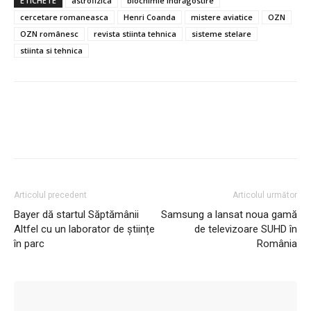
ETICHETE
astrofizica
biochimie îndrăgostire
cercetare romaneasca
Henri Coanda
mistere aviatice
OZN
OZN românesc
revista stiinta tehnica
sisteme stelare
stiinta si tehnica
Articolul precedent
Articolul următor
Bayer dă startul Săptămânii
Samsung a lansat noua gamă
Altfel cu un laborator de științe
de televizoare SUHD în
în parc
România