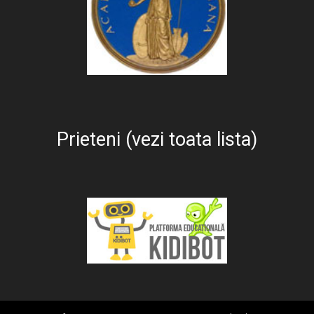
Prieteni (vezi toata lista)