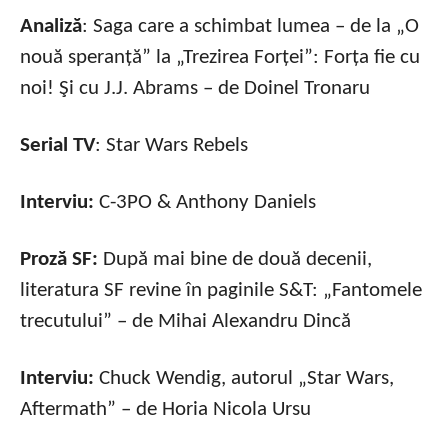
Analiză
: Saga care a schimbat lumea – de la „O
nouă speranță” la „Trezirea Forței”: Forța fie cu
noi! Şi cu J.J. Abrams – de Doinel Tronaru
Serial TV
: Star Wars Rebels
Interviu:
C-3PO & Anthony Daniels
Proză SF:
După mai bine de două decenii,
literatura SF revine în paginile S&T: „Fantomele
trecutului” – de Mihai Alexandru Dincă
Interviu:
Chuck Wendig, autorul „Star Wars,
Aftermath” – de Horia Nicola Ursu