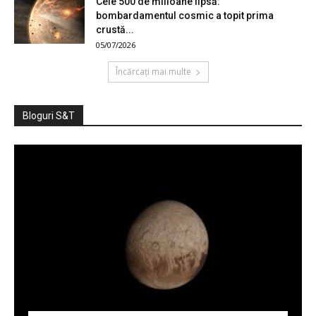
Cele 500 de milioane lipsă:
bombardamentul cosmic a topit prima
crustă...
05/07/2026
Încărcați mai multe
Bloguri S&T