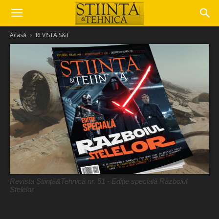
Acasă
REVISTA S&T
Revista Știință&Tehnică nr. 51 - Ediție specială Războiul
Stelelor