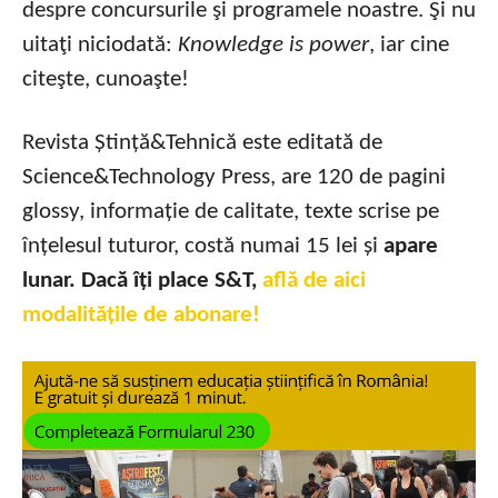
despre concursurile şi programele noastre. Şi nu
uitaţi niciodată:
Knowledge is power
, iar cine
citeşte, cunoaşte!
Revista Ștință&Tehnică este editată de
Science&Technology Press, are 120 de pagini
glossy, informație de calitate, texte scrise pe
înțelesul tuturor, costă numai 15 lei și
apare
lunar. Dacă îți place S&T,
află de aici
modalitățile de abonare!