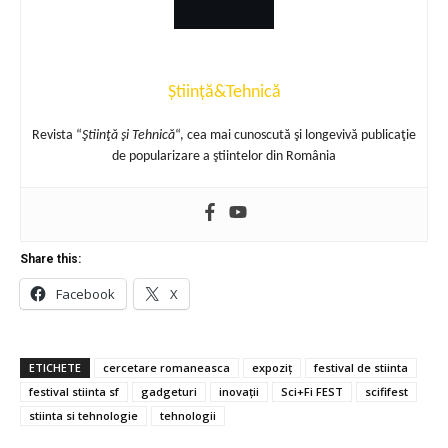
Știință&Tehnică
Revista “
Ştiinţă şi Tehnică
“, cea mai cunoscută şi longevivă publicaţie
de popularizare a ştiintelor din România
Share this:
Facebook
X
ETICHETE
cercetare romaneasca
expoziț
festival de stiinta
festival stiinta sf
gadgeturi
inovații
Sci+Fi FEST
scififest
stiinta si tehnologie
tehnologii