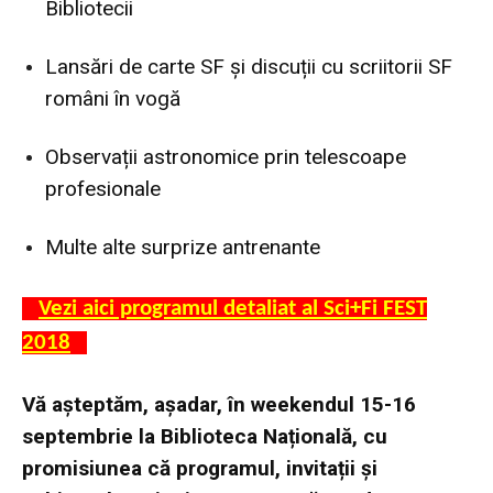
Bibliotecii
Lansări de carte SF și discuții cu scriitorii SF
români în vogă
Observații astronomice prin telescoape
profesionale
Multe alte surprize antrenante
Vezi aici programul detaliat al Sci+Fi FEST
2018
Vă așteptăm, așadar, în weekendul 15-16
septembrie la Biblioteca Națională, cu
promisiunea că programul, invitații și