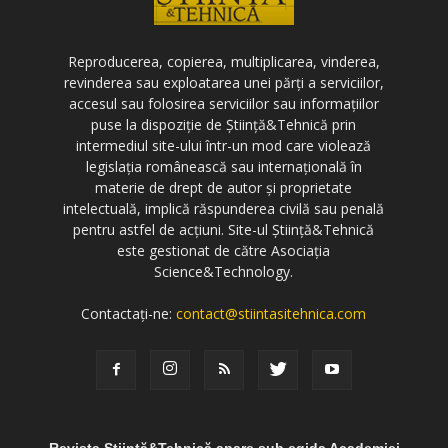
Reproducerea, copierea, multiplicarea, vinderea,
revinderea sau exploatarea unei părți a serviciilor,
accesul sau folosirea serviciilor sau informațiilor
puse la dispoziție de Știință&Tehnică prin
intermediul site-ului într-un mod care violează
legislația românească sau internațională în
materie de drept de autor și proprietate
intelectuală, implică răspunderea civilă sau penală
pentru astfel de acțiuni. Site-ul Știință&Tehnică
este gestionat de către Asociația
Science&Technology.
Contactați-ne:
contact@stiintasitehnica.com
Revista Știință&Tehnică apare sub egida Academiei