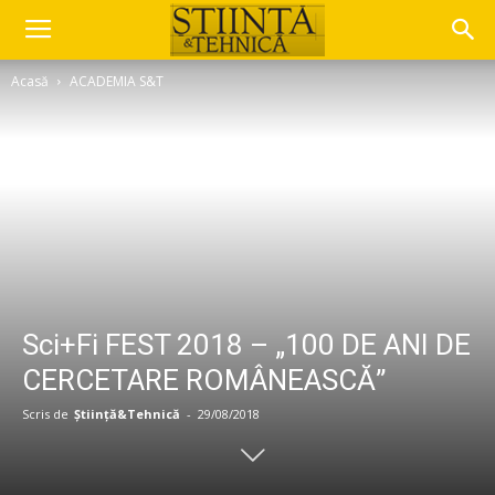
Acasă
ACADEMIA S&T
Sci+Fi FEST 2018 – „100 DE ANI DE
CERCETARE ROMÂNEASCĂ”
Scris de
Știință&Tehnică
-
29/08/2018