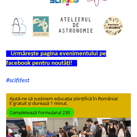
Urmărește pagina evenimentului pe
facebook pentru noutăți!
#scififest