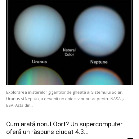
Explorarea misterelor giganților de gheață ai Sistemului Solar,
Uranus și Neptun, a devenit un obiectiv prioritar pentru NASA și
ESA. Asta din...
Cum arată norul Oort? Un supercomputer
oferă un răspuns ciudat 4.3...