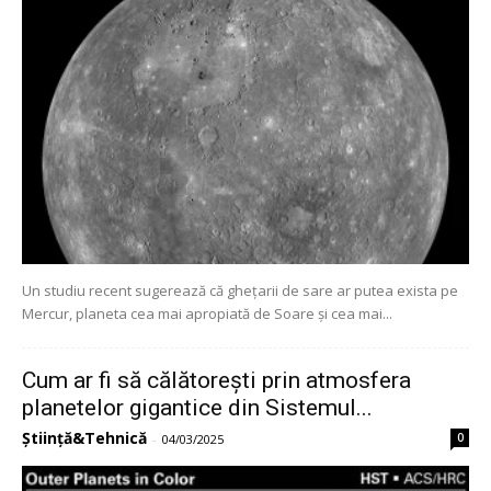
Un studiu recent sugerează că ghețarii de sare ar putea exista pe
Mercur, planeta cea mai apropiată de Soare și cea mai...
Cum ar fi să călătorești prin atmosfera
planetelor gigantice din Sistemul...
Știință&Tehnică
0
-
04/03/2025