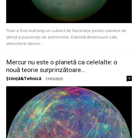
Titan a fost mult timp un subiect de fascinație pentru oamenii de
știință și pasionații de astronomie. Datorită dimensiunii sale,
atmosferei dense...
Mercur nu este o planetă ca celelalte: o
nouă teorie surprinzătoare...
Știință&Tehnică
0
-
31/03/2025