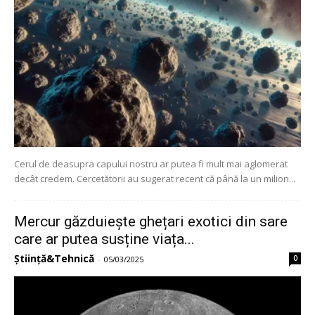
Cerul de deasupra capului nostru ar putea fi mult mai aglomerat
decât credem. Cercetătorii au sugerat recent că până la un milion...
Mercur găzduiește ghețari exotici din sare
care ar putea susține viața...
Știință&Tehnică
0
-
05/03/2025