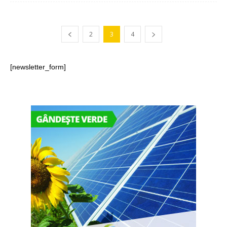
2
3
4
[newsletter_form]