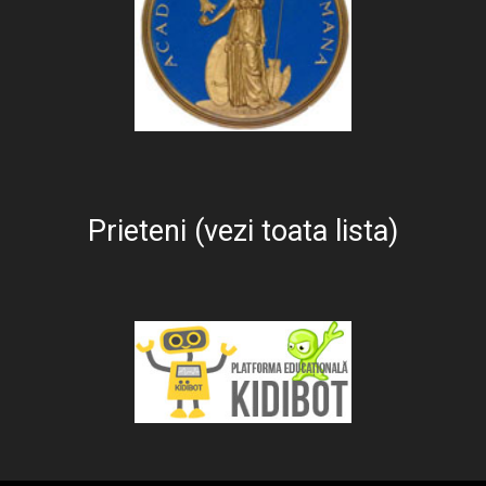
Prieteni (vezi toata lista)