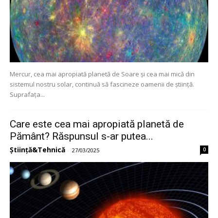
Mercur, cea mai apropiată planetă de Soare și cea mai mică din
sistemul nostru solar, continuă să fascineze oamenii de știință.
Suprafața...
Care este cea mai apropiată planetă de
Pământ? Răspunsul s-ar putea...
Știință&Tehnică
0
-
27/03/2025