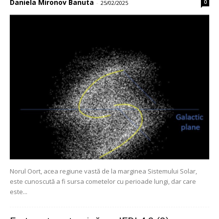
Daniela Mironov Banuta
0
-
25/02/2025
Norul Oort, acea regiune vastă de la marginea Sistemului Solar,
este cunoscută a fi sursa cometelor cu perioade lungi, dar care
este...