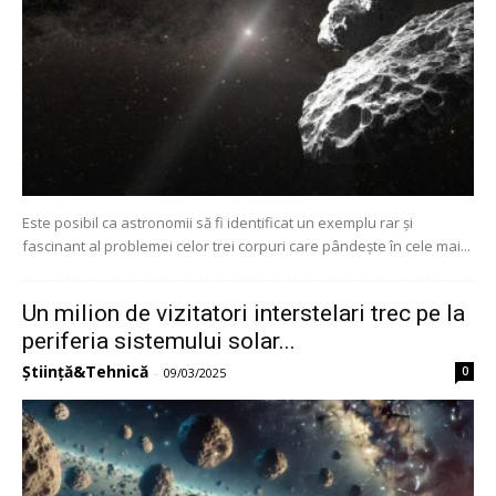
Este posibil ca astronomii să fi identificat un exemplu rar și
fascinant al problemei celor trei corpuri care pândește în cele mai...
Un milion de vizitatori interstelari trec pe la
periferia sistemului solar...
Știință&Tehnică
0
-
09/03/2025