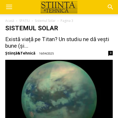
Acasă
SPAȚIU
Sistemul Solar
Pagina 3
SISTEMUL SOLAR
Există viață pe Titan? Un studiu ne dă vești
bune (și...
Știință&Tehnică
0
-
16/04/2025