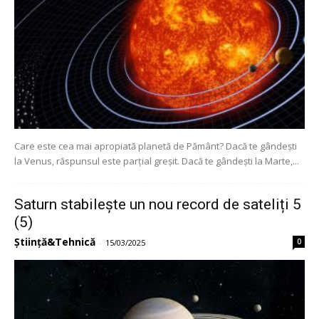
Care este cea mai apropiată planetă de Pământ? Dacă te gândești
la Venus, răspunsul este parțial greșit. Dacă te gândești la Marte,...
Saturn stabilește un nou record de sateliți 5
(5)
Știință&Tehnică
0
-
15/03/2025