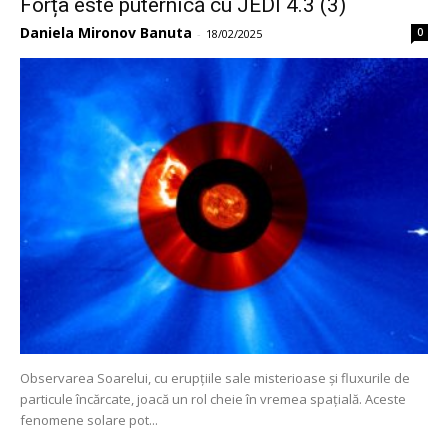
Forța este puternică cu JEDI 4.3 (3)
Daniela Mironov Banuta
0
-
18/02/2025
Observarea Soarelui, cu erupțiile sale misterioase și fluxurile de
particule încărcate, joacă un rol cheie în vremea spațială. Aceste
fenomene solare pot...