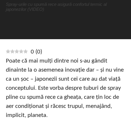
Spray-urile cu spumă rece asigură confortul termic al
japonezilor (VIDEO)
0
(
0
)
Poate că mai mulți dintre noi s-au gândit
dinainte la o asemenea inovație dar – și nu vine
ca un șoc – japonezii sunt cei care au dat viață
conceptului. Este vorba despre tuburi de spray
pline cu spumă rece ca gheața, care țin loc de
aer condiționat și răcesc trupul, menajând,
implicit, planeta.