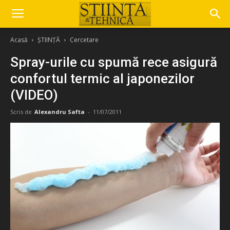
Acasă
ȘTIINȚĂ
Cercetare
Spray-urile cu spumă rece asigură
confortul termic al japonezilor
(VIDEO)
Scris de
Alexandru Safta
-
11/07/2011