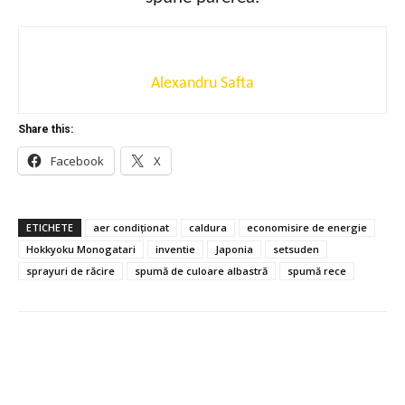
Alexandru Safta
Share this:
Facebook
X
ETICHETE
aer condiționat
caldura
economisire de energie
Hokkyoku Monogatari
inventie
Japonia
setsuden
sprayuri de răcire
spumă de culoare albastră
spumă rece