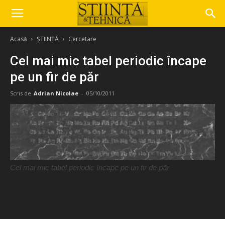
Acasă
ȘTIINȚĂ
Cercetare
Cel mai mic tabel periodic încape
pe un fir de păr
Scris de
Adrian Nicolae
-
05/10/2011
Cel mai mic tabel periodic încape pe un fir de păr