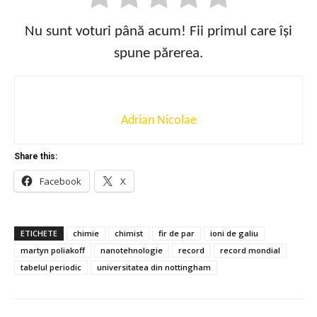
Nu sunt voturi până acum! Fii primul care își
spune părerea.
Adrian Nicolae
Share this:
Facebook
X
ETICHETE
chimie
chimist
fir de par
ioni de galiu
martyn poliakoff
nanotehnologie
record
record mondial
tabelul periodic
universitatea din nottingham