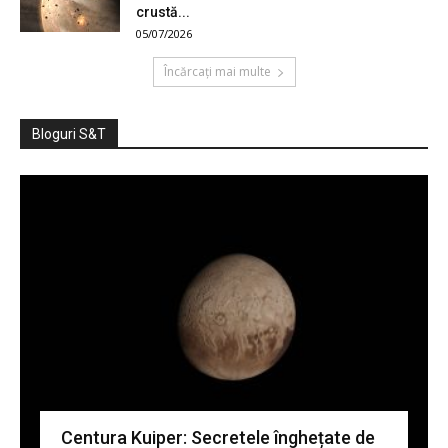
crustă...
05/07/2026
Încărcați mai multe
Bloguri S&T
Centura Kuiper: Secretele înghețate de