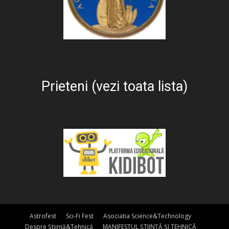
Prieteni (vezi toata lista)
Astrofest
Sci-Fi Fest
Asociatia Science&Technology
Despre Știință&Tehnică
MANIFESTUL ȘTIINȚĂ ȘI TEHNICĂ