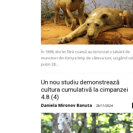
În 1898, doi lei fără coamă au terorizat o tabără de
muncitori din Kenya timp de câteva luni, ucigând ce
puțin 28...
Un nou studiu demonstrează
cultura cumulativă la cimpanzei
4.8 (4)
Daniela Mironov Banuta
-
28/11/2024