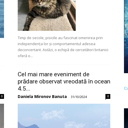
Timp de secole, pisicile au fascinat omenirea prin
independența lor și comportamentul adesea
deconcertant. Astăzi, o echipă de cercetători britanici
oferă o...
Cel mai mare eveniment de
prădare observat vreodată în ocean
4.5...
Cu
Daniela Mironov Banuta
0
0
-
31/10/2024