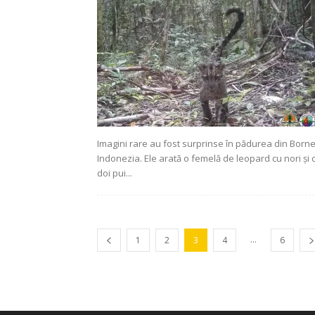
Imagini rare au fost surprinse în pădurea din Borne
Indonezia. Ele arată o femelă de leopard cu nori și 
doi pui...
...
1
2
3
4
6