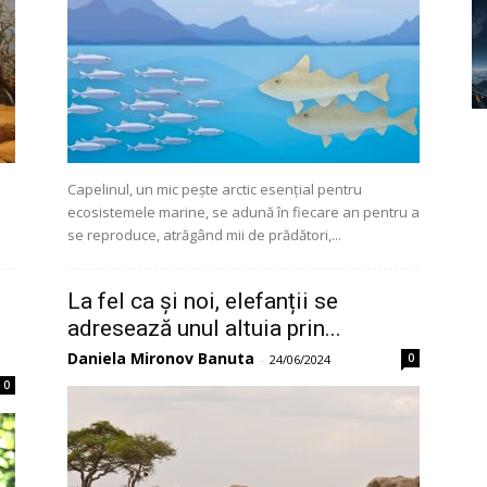
Capelinul, un mic pește arctic esențial pentru
l
ecosistemele marine, se adună în fiecare an pentru a
se reproduce, atrăgând mii de prădători,...
La fel ca și noi, elefanții se
adresează unul altuia prin...
Daniela Mironov Banuta
0
-
24/06/2024
0