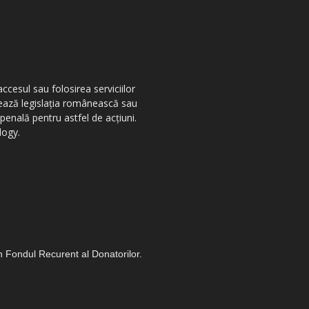
ccesul sau folosirea serviciilor
olează legislația românească sau
penală pentru astfel de acțiuni.
logy.
in Fondul Recurent al Donatorilor.