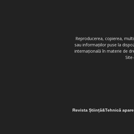
Reproducerea, copierea, multipl
sau informațiilor puse la dispo
internațională în materie de dr
Site
Revista Știință&Tehnică apar