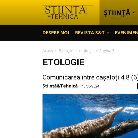
ȘTIINȚĂ
Știință
DESPRE NOI
REVISTA S&T
EVENIME
&
Acasă
Biologie
etologie
Pagina 3
ETOLOGIE
Tehnică
Comunicarea între cașaloți 4.8 (6
Știință&Tehnică
-
13/05/2024