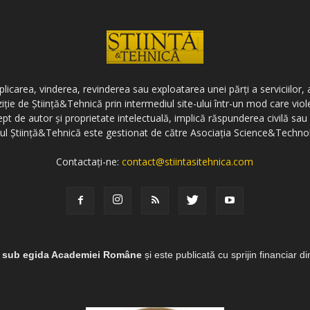
icarea, vinderea, revinderea sau exploatarea unei părți a serviciilor, a
ziție de Știință&Tehnică prin intermediul site-ului într-un mod care vi
ept de autor și proprietate intelectuală, implică răspunderea civilă sau 
-ul Știință&Tehnică este gestionat de către Asociația Science&Techno
Contactați-ne:
contact@stiintasitehnica.com
e sub egida Academiei Române
și este publicată cu sprijin financiar d