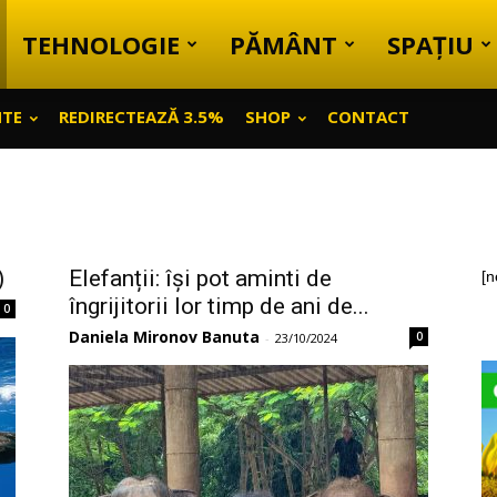
TEHNOLOGIE
PĂMÂNT
SPAȚIU
NTE
REDIRECTEAZĂ 3.5%
SHOP
CONTACT
)
Elefanții: își pot aminti de
[n
îngrijitorii lor timp de ani de...
0
Daniela Mironov Banuta
0
-
23/10/2024