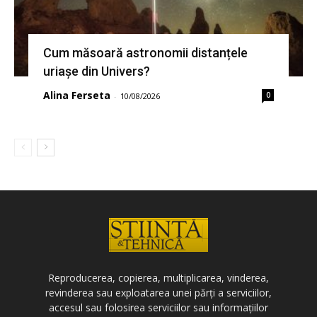
Cum măsoară astronomii distanțele
uriașe din Univers?
Alina Ferseta
0
-
10/08/2026
Reproducerea, copierea, multiplicarea, vinderea,
revinderea sau exploatarea unei părți a serviciilor,
accesul sau folosirea serviciilor sau informațiilor