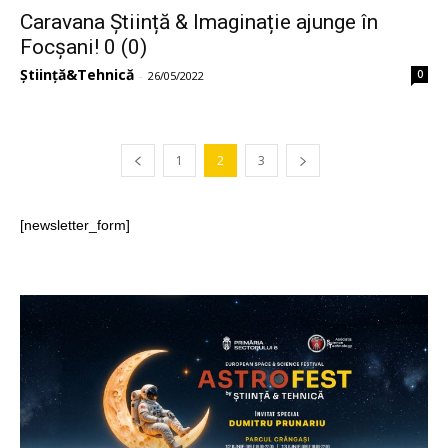
Caravana Știință & Imaginație ajunge în
Focșani! 0 (0)
Știință&Tehnică
0
-
26/05/2022
1
2
3
[newsletter_form]