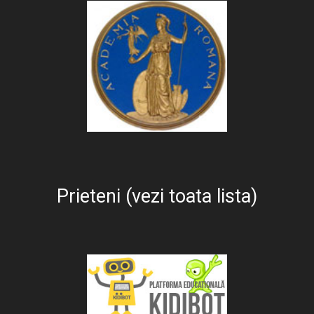
Prieteni (vezi toata lista)