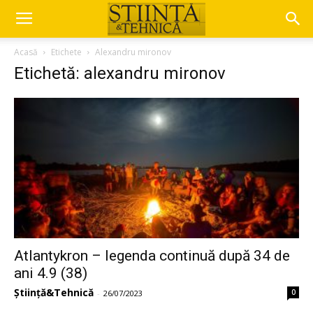
Acasă
Etichete
Alexandru mironov
Etichetă: alexandru mironov
Atlantykron – legenda continuă după 34 de
ani 4.9 (38)
Știință&Tehnică
0
-
26/07/2023