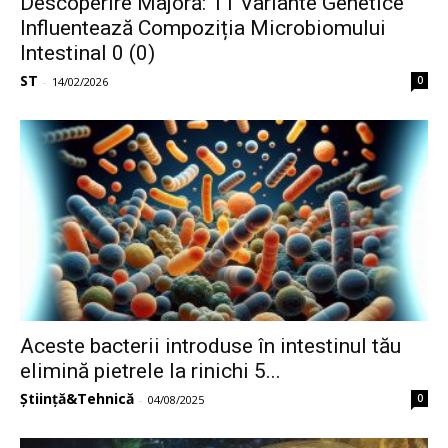
Descoperire Majoră: 11 Variante Genetice
Influentează Compoziția Microbiomului
Intestinal 0 (0)
ST
0
-
14/02/2026
Aceste bacterii introduse în intestinul tău
elimină pietrele la rinichi 5...
Știință&Tehnică
0
-
04/08/2025