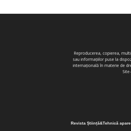
Reproducerea, copierea, multipl
sau informațiilor puse la dispo
internațională în materie de dr
Site
Revista Știință&Tehnică apar