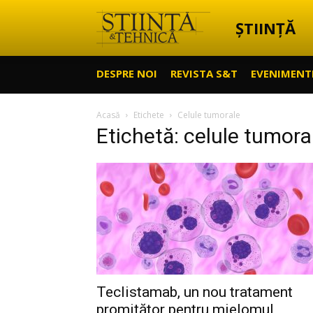
ȘTIINȚĂ
Știință
DESPRE NOI
REVISTA S&T
EVENIMENT
&
Acasă
Etichete
Celule tumorale
Etichetă: celule tumora
Tehnică
Teclistamab, un nou tratament
promițător pentru mielomul