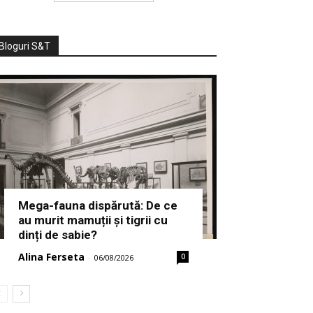
Bloguri S&T
Mega-fauna dispărută: De ce
au murit mamuții și tigrii cu
dinți de sabie?
Alina Ferseta
0
-
06/08/2026