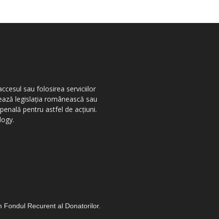
ccesul sau folosirea serviciilor
olează legislația românească sau
penală pentru astfel de acțiuni.
logy.
in Fondul Recurent al Donatorilor.