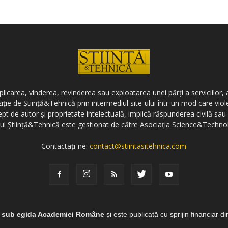
icarea, vinderea, revinderea sau exploatarea unei părți a serviciilor, a
ziție de Știință&Tehnică prin intermediul site-ului într-un mod care vi
ept de autor și proprietate intelectuală, implică răspunderea civilă sau 
-ul Știință&Tehnică este gestionat de către Asociația Science&Techno
Contactați-ne:
contact@stiintasitehnica.com
e sub egida Academiei Române
și este publicată cu sprijin financiar d