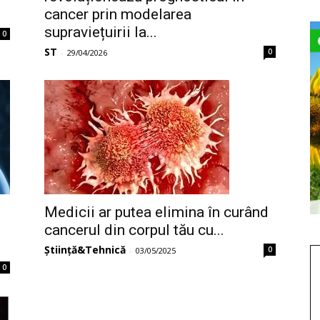
cancer prin modelarea
supraviețuirii la...
0
ST
0
-
29/04/2026
Medicii ar putea elimina în curând
cancerul din corpul tău cu...
Știință&Tehnică
0
-
03/05/2025
0