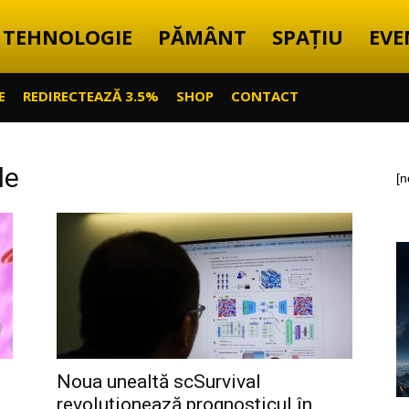
TEHNOLOGIE
PĂMÂNT
SPAȚIU
EVE
E
REDIRECTEAZĂ 3.5%
SHOP
CONTACT
le
[n
Noua unealtă scSurvival
revoluționează prognosticul în