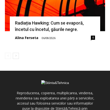
Radiația Hawking: Cum se evaporă,
încetul cu încetul, găurile negre.
Alina Ferseta
0
-
06/08/2026
Reproducerea, copierea, multiplicarea, vinderea,
revinderea sau exploatarea unei părți a serviciilor,
accesul sau folosirea serviciilor sau informațiilor
puse la dispoziție de Știință&Tehnică prin