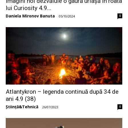
Imagini noi dezvăluie o gaură uriașă în roata
lui Curiosity 4.9...
Daniela Mironov Banuta
0
-
05/10/2024
Atlantykron – legenda continuă după 34 de
ani 4.9 (38)
Știință&Tehnică
0
-
26/07/2023