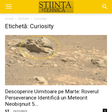
Acasă
Etichete
Curiosity
Etichetă: Curiosity
Descoperire Uimitoare pe Marte: Roverul
Perseverance Identifică un Meteorit
Neobișnuit 5...
ST
0
-
23/11/2025