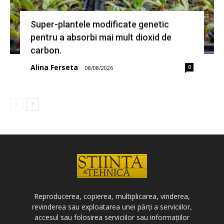
Super-plantele modificate genetic
pentru a absorbi mai mult dioxid de
carbon.
Alina Ferseta
0
-
08/08/2026
Reproducerea, copierea, multiplicarea, vinderea,
revinderea sau exploatarea unei părți a serviciilor,
accesul sau folosirea serviciilor sau informațiilor