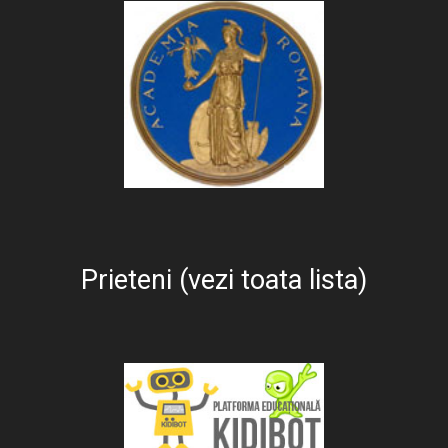
Prieteni (vezi toata lista)