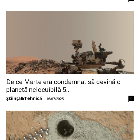
De ce Marte era condamnat să devină o
planetă nelocuibilă 5...
Știință&Tehnică
0
-
16/07/2025