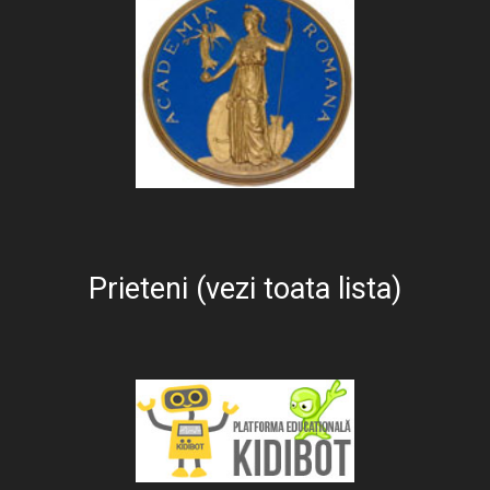
Prieteni (vezi toata lista)