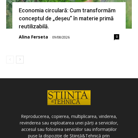
Economia circulară: Cum transformăm
conceptul de „deșeu” în materie primă
reutilizabilă.
Alina Ferseta
0
-
09/08/2026
Reproducerea, copierea, multiplicarea, vinderea,
revinderea sau exploatarea unei părți a serviciilor,
accesul sau folosirea serviciilor sau informațiilor
puse la dispoziție de Știință&Tehnică prin