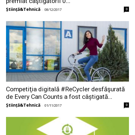
premiat câştigătorii 0...
Știință&Tehnică
0
-
08/12/2017
Competiţia digitală #ReCycler desfăşurată
de Every Can Counts a fost câștigată...
Știință&Tehnică
0
-
01/11/2017