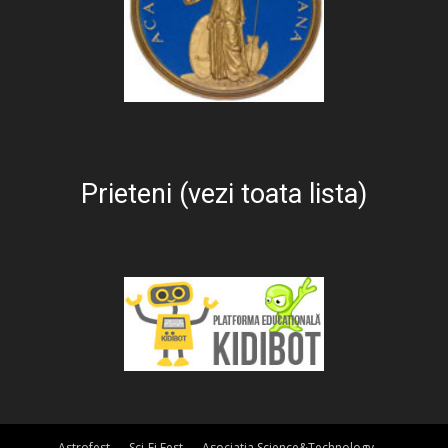
Prieteni (vezi toata lista)
Astrofest
Sci-Fi Fest
Asociatia Science&Technology