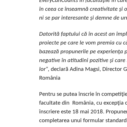
EveryCanCounts în facultăţile în ca
în ceea ce înseamnă creativitate şi o
ni se par interesante şi demne de u
Datorită faptului că în acest an împl
proiecte pe care le vom premia cu câ
bazează propunerile pe experienţa pr
negative în atitudini pozitive şi care
lor”,
declară Adina Magsi, Director G
România
Pentru se putea înscrie în competiţie,
facultate din România, cu excepţia ce
înscriere este 18 mai 2018. Propuner
completarea unui formular standard, 