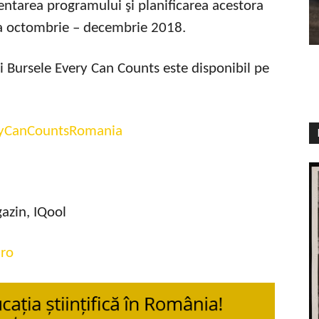
entarea programului şi planificarea acestora
da octombrie – decembrie 2018.
 Bursele Every Can Counts este disponibil pe
yCanCountsRomania
azin, IQool
.ro