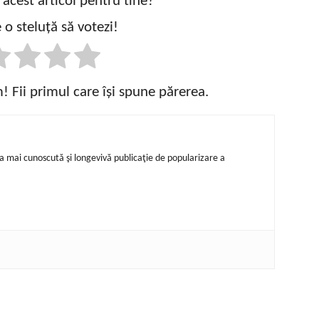
t acest articol pentru tine?
 o steluță să votezi!
 Fii primul care își spune părerea.
ea mai cunoscută şi longevivă publicaţie de popularizare a