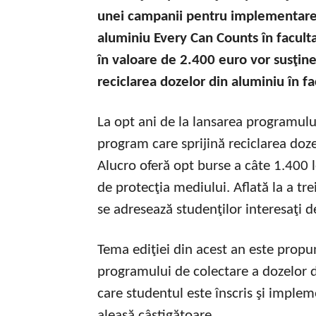
unei campanii pentru implementarea
aluminiu Every Can Counts în facultat
în valoare de 2.400 euro vor susţin
reciclarea dozelor din aluminiu în fa
La opt ani de la lansarea programul
program care sprijină reciclarea doze
Alucro oferă opt burse a câte 1.400 l
de protecţia mediului. Aflată la a tr
se adresează studenţilor interesaţi d
Tema ediţiei din acest an este pro
programului de colectare a dozelor d
care studentul este înscris şi imple
aleasă câştigătoare.