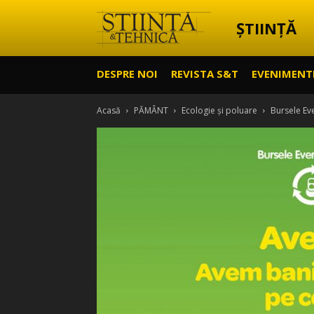
ȘTIINȚĂ
Știință
DESPRE NOI
REVISTA S&T
EVENIMENT
&
Acasă
PĂMÂNT
Ecologie și poluare
Bursele Eve
Tehnică