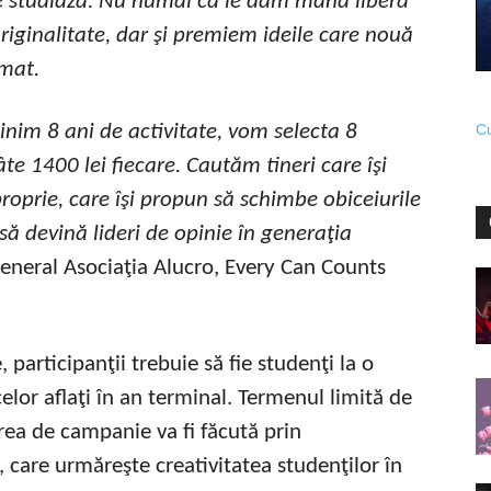
re studiază. Nu numai că le dăm mână liberă
riginalitate, dar şi premiem ideile care nouă
rmat.
inim 8 ani de activitate, vom selecta 8
Cu
te 1400 lei fiecare. Cautăm tineri care îşi
oprie, care îşi propun să schimbe obiceiurile
 să devină lideri de opinie în generaţia
eneral Asociaţia Alucro, Every Can Counts
 participanţii trebuie să fie studenţi la o
lor aflaţi în an terminal. Termenul limită de
ea de campanie va fi făcută prin
care urmăreşte creativitatea studenţilor în