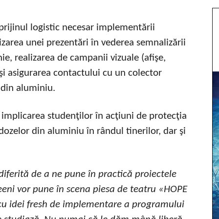
rijinul logistic necesar implementării
izarea unei prezentări în vederea semnalizării
e, realizarea de campanii vizuale (afişe,
e şi asigurarea contactului cu un colector
 din aluminiu.
implicarea studenţilor în acţiuni de protecţia
ozelor din aluminiu în rândul tinerilor, dar şi
iferită de a ne pune în practică proiectele
iceeni vor pune în scena piesa de teatru «HOPE
 cu idei fresh de implementare a programului