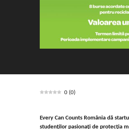
0
(
0
)
Every Can Counts România dă startul 
studenţilor pasionaţi de protecţia 