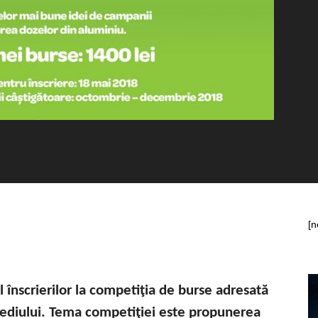
[n
înscrierilor la competiţia de burse adresată
mediului.
Tema competiţiei este propunerea