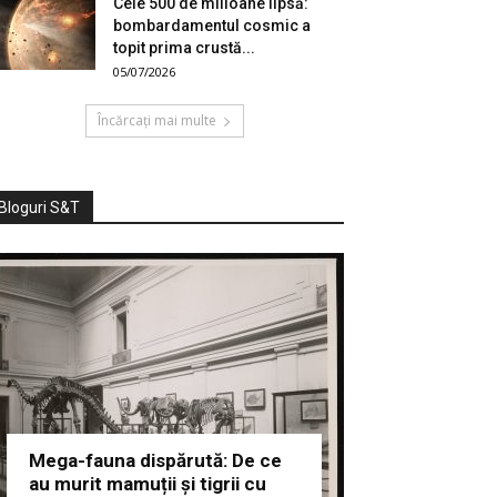
Cele 500 de milioane lipsă:
bombardamentul cosmic a
topit prima crustă...
05/07/2026
Încărcați mai multe
Bloguri S&T
Mega-fauna dispărută: De ce
au murit mamuții și tigrii cu