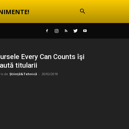
NIMENTE!
ursele Every Can Counts îşi
aută titularii
ris de
Știință&Tehnică
-
20/02/2018