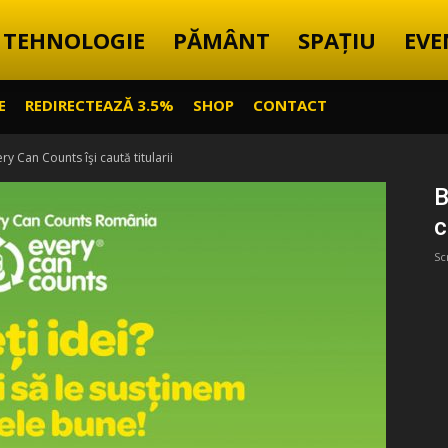
TEHNOLOGIE
PĂMÂNT
SPAȚIU
EVE
E
REDIRECTEAZĂ 3.5%
SHOP
CONTACT
ry Can Counts îşi caută titularii
B
c
Sc