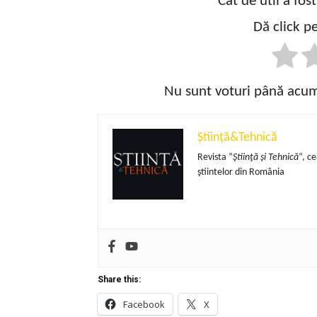
Cât de util a fos
Dă click pe
Nu sunt voturi până acum!
Știință&Tehnică
Revista “
Ştiinţă şi Tehnică
“, c
ştiintelor din România
Share this:
Facebook
X