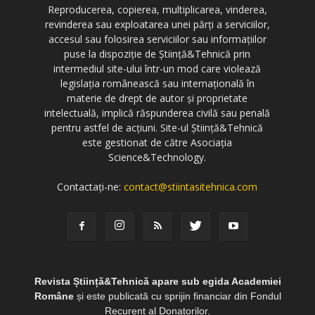
Reproducerea, copierea, multiplicarea, vinderea,
revinderea sau exploatarea unei părți a serviciilor,
accesul sau folosirea serviciilor sau informațiilor
puse la dispoziție de Știință&Tehnică prin
intermediul site-ului într-un mod care violează
legislația românească sau internațională în
materie de drept de autor și proprietate
intelectuală, implică răspunderea civilă sau penală
pentru astfel de acțiuni. Site-ul Știință&Tehnică
este gestionat de către Asociația
Science&Technology.
Contactați-ne:
contact@stiintasitehnica.com
Revista Știință&Tehnică apare sub egida Academiei
Române
și este publicată cu sprijin financiar din Fondul
Recurent al Donatorilor.