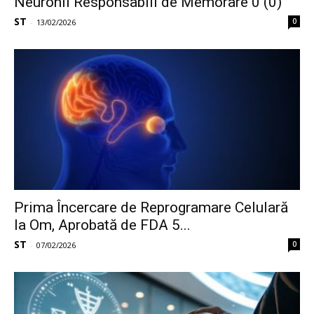
Neuronii Responsabili de Memorare 0 (0)
ST
0
-
13/02/2026
Prima Încercare de Reprogramare Celulară
la Om, Aprobată de FDA 5...
ST
0
-
07/02/2026