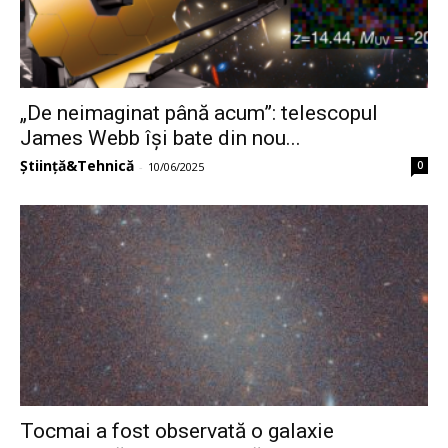
„De neimaginat până acum”: telescopul
James Webb își bate din nou...
Știință&Tehnică
0
-
10/06/2025
Tocmai a fost observată o galaxie