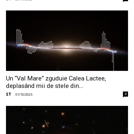
Un “Val Mare” zguduie Calea Lactee,
deplasând mii de stele din...
ST
0
-
01/10/2025