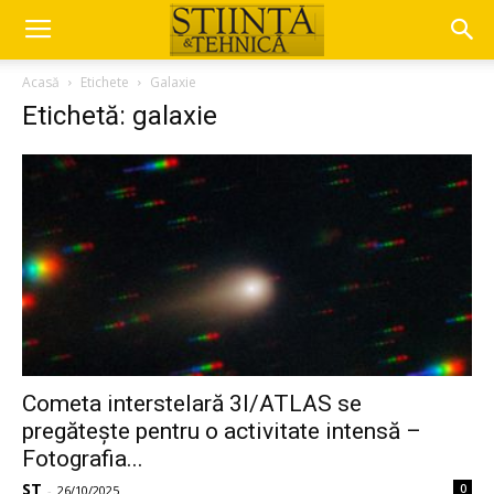
Acasă
Etichete
Galaxie
Etichetă: galaxie
Cometa interstelară 3I/ATLAS se
pregătește pentru o activitate intensă –
Fotografia...
ST
0
-
26/10/2025