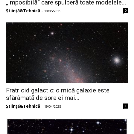
„imposibilă” care spulberă toate modelele...
Știință&Tehnică
0
-
10/05/2025
Fratricid galactic: o mică galaxie este
sfărâmată de sora ei mai...
Știință&Tehnică
1
-
19/04/2025