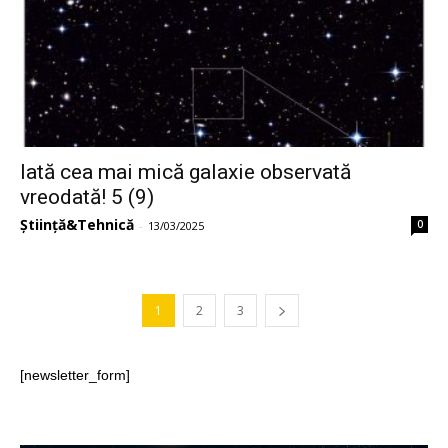
Iată cea mai mică galaxie observată
vreodată! 5 (9)
Știință&Tehnică
0
-
13/03/2025
1
2
3
[newsletter_form]