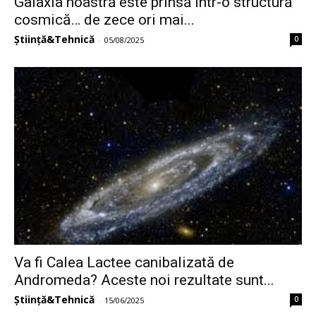
Galaxia noastră este prinsă într-o structură
cosmică… de zece ori mai...
Știință&Tehnică
0
-
05/08/2025
Va fi Calea Lactee canibalizată de
Andromeda? Aceste noi rezultate sunt...
Știință&Tehnică
0
-
15/06/2025