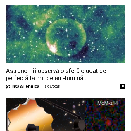
Astronomii observă o sferă ciudat de
perfectă la mii de ani-lumină...
Știință&Tehnică
0
-
13/06/2025