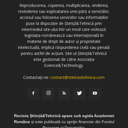
Reproducerea, copierea, multiplicarea, vinderea,
revinderea sau exploatarea unei părți a serviciilor,
accesul sau folosirea serviciilor sau informațiilor
puse la dispoziție de Știință&Tehnică prin
intermediul site-ului într-un mod care violează
legislația românească sau internațională în
materie de drept de autor și proprietate
intelectuală, implică răspunderea civilă sau penală
pentru astfel de acțiuni. Site-ul Știință&Tehnică
este gestionat de către Asociația
Science&Technology.
Contactați-ne:
contact@stiintasitehnica.com
Revista Știință&Tehnică apare sub egida Academiei
Române
și este publicată cu sprijin financiar din Fondul
Recurent al Donatorilor.