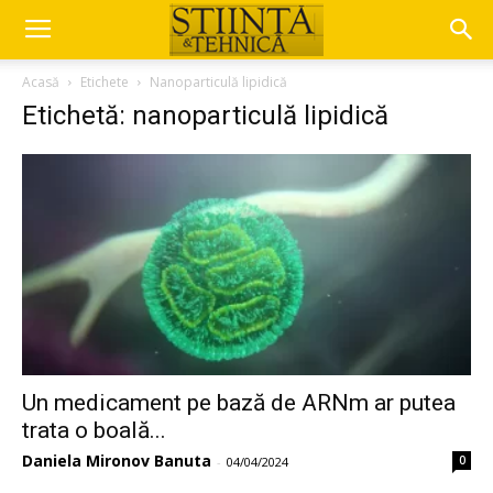
Acasă
Etichete
Nanoparticulă lipidică
Etichetă: nanoparticulă lipidică
Un medicament pe bază de ARNm ar putea
trata o boală...
Daniela Mironov Banuta
0
-
04/04/2024