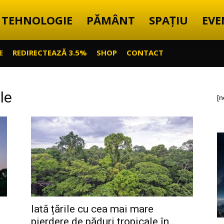
TEHNOLOGIE
PĂMÂNT
SPAȚIU
EVE
E
REDIRECTEAZĂ 3.5%
SHOP
CONTACT
le
[n
Iată țările cu cea mai mare
pierdere de păduri tropicale în...