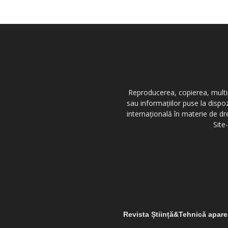
Reproducerea, copierea, multipl
sau informațiilor puse la dispo
internațională în materie de dr
Site
Revista Știință&Tehnică apar