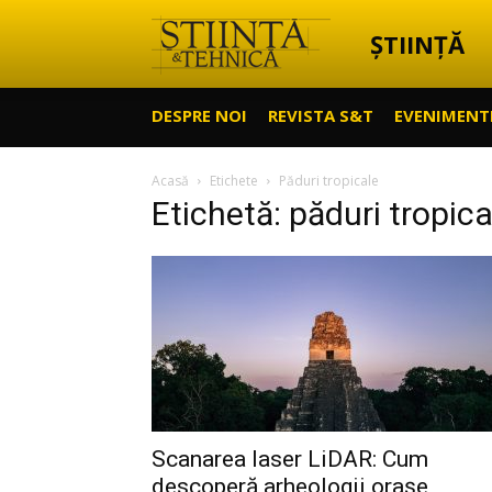
ȘTIINȚĂ
Știință
DESPRE NOI
REVISTA S&T
EVENIMENT
&
Acasă
Etichete
Păduri tropicale
Etichetă: păduri tropica
Tehnică
Scanarea laser LiDAR: Cum
descoperă arheologii orașe