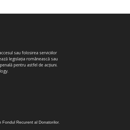
ccesul sau folosirea serviciilor
olează legislația românească sau
penală pentru astfel de acțiuni.
logy.
in Fondul Recurent al Donatorilor.