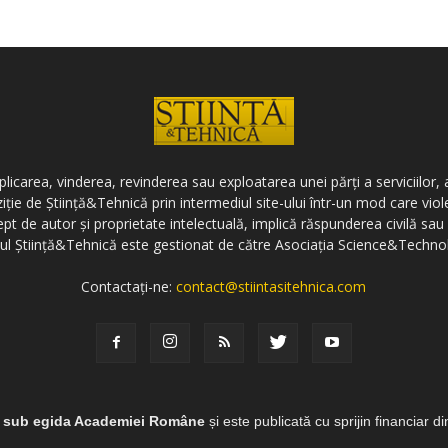
icarea, vinderea, revinderea sau exploatarea unei părți a serviciilor, a
ziție de Știință&Tehnică prin intermediul site-ului într-un mod care vi
ept de autor și proprietate intelectuală, implică răspunderea civilă sau 
-ul Știință&Tehnică este gestionat de către Asociația Science&Techno
Contactați-ne:
contact@stiintasitehnica.com
e sub egida Academiei Române
și este publicată cu sprijin financiar d