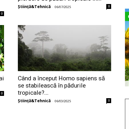
Știință&Tehnică
0
-
06/07/2025
0
ai
Când a început Homo sapiens să
se stabilească în pădurile
tropicale?...
0
Știință&Tehnică
0
-
06/03/2025